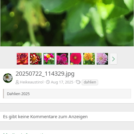
20250722_114329.jpg
S
Heikeaustirol
Aug 17, 2025
dahlien
t
i
Dahlien 2025
c
h
w
o
Es gibt keine Kommentare zum Anzeigen
r
t
e