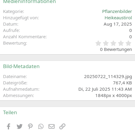
Medieninformationen
Kategorie
Pflanzenbilder
Hinzugefügt von
Heikeaustirol
Datum
Aug 17, 2025
Aufrufe
0
Anzahl Kommentare
0
0
Bewertung
,
0 Bewertungen
0
0
S
Bild-Metadaten
t
e
Dateiname
20250722_114329.jpg
r
Dateigröße
767,4 KB
n
Aufnahmedatum
Di, 22 Juli 2025 11:43 AM
(
Abmessungen
1848px x 4000px
e
)
Teilen
Facebook
Zwitschern
Pinterest
WhatsApp
E-Mail
Link