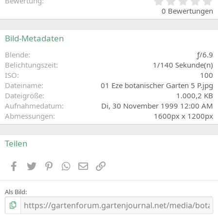
0
Bewertung
,
0 Bewertungen
0
0
S
Bild-Metadaten
t
e
Blende
ƒ/6.9
r
Belichtungszeit
1/140 Sekunde(n)
n
ISO
100
(
Dateiname
01 Eze botanischer Garten 5 P.jpg
e
Dateigröße
1.000,2 KB
)
Aufnahmedatum
Di, 30 November 1999 12:00 AM
Abmessungen
1600px x 1200px
Teilen
Facebook
Zwitschern
Pinterest
WhatsApp
E-Mail
Link
Als Bild