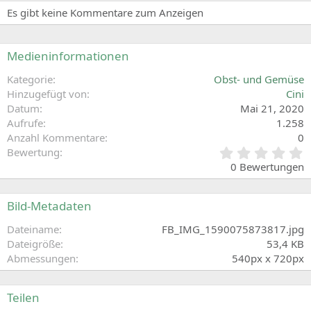
o
Es gibt keine Kommentare zum Anzeigen
r
t
e
Medieninformationen
Kategorie
Obst- und Gemüse
Hinzugefügt von
Cini
Datum
Mai 21, 2020
Aufrufe
1.258
Anzahl Kommentare
0
0
Bewertung
,
0 Bewertungen
0
0
S
Bild-Metadaten
t
e
Dateiname
FB_IMG_1590075873817.jpg
r
Dateigröße
53,4 KB
n
Abmessungen
540px x 720px
(
e
)
Teilen