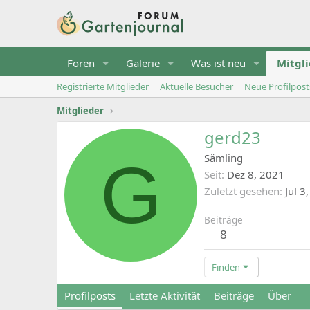
Foren
Galerie
Was ist neu
Mitgl
Registrierte Mitglieder
Aktuelle Besucher
Neue Profilpost
Mitglieder
gerd23
G
Sämling
Seit
Dez 8, 2021
Zuletzt gesehen
Jul 3
Beiträge
8
Finden
Profilposts
Letzte Aktivität
Beiträge
Über