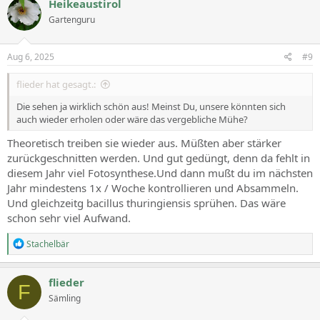
Heikeaustirol
Gartenguru
Aug 6, 2025
#9
flieder hat gesagt.:
Die sehen ja wirklich schön aus! Meinst Du, unsere könnten sich
auch wieder erholen oder wäre das vergebliche Mühe?
Theoretisch treiben sie wieder aus. Müßten aber stärker
zurückgeschnitten werden. Und gut gedüngt, denn da fehlt in
diesem Jahr viel Fotosynthese.Und dann mußt du im nächsten
Jahr mindestens 1x / Woche kontrollieren und Absammeln.
Und gleichzeitg bacillus thuringiensis sprühen. Das wäre
schon sehr viel Aufwand.
R
Stachelbär
e
a
c
flieder
F
t
Sämling
i
o