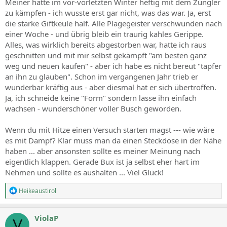
Meiner hatte im vor-vorletzten Winter heftig mit dem Züngler
zu kämpfen - ich wusste erst gar nicht, was das war. Ja, erst
die starke Giftkeule half. Alle Plagegeister verschwunden nach
einer Woche - und übrig bleib ein traurig kahles Gerippe.
Alles, was wirklich bereits abgestorben war, hatte ich raus
geschnitten und mit mir selbst gekämpft "am besten ganz
weg und neuen kaufen" - aber ich habe es nicht bereut "tapfer
an ihn zu glauben". Schon im vergangenen Jahr trieb er
wunderbar kräftig aus - aber diesmal hat er sich übertroffen.
Ja, ich schneide keine "Form" sondern lasse ihn einfach
wachsen - wunderschöner voller Busch geworden.
Wenn du mit Hitze einen Versuch starten magst --- wie wäre
es mit Dampf? Klar muss man da einen Steckdose in der Nähe
haben ... aber ansonsten sollte es meiner Meinung nach
eigentlich klappen. Gerade Bux ist ja selbst eher hart im
Nehmen und sollte es aushalten ... Viel Glück!
R
Heikeaustirol
e
a
c
ViolaP
V
t