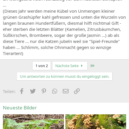
...
(Dieses Jahr werden meine Kübel von Unmengen kleiner
grünen Grashüpfer kahl gefressen und unten die Wurzeln von
langen braunen Hundertfüßern, diesmal hilft nichtmal Gift -
eher sterben die letzten Blätter (Kamelien, Zitrusbäumchen,
Süßkirschen, Brombeere, sogar der große Jasmin ...) ab als
diese Tiere ... nur die Katzen jubeln weil sie "Spiel-Freunde"
haben ... Schlimm, solche Ohnmacht gegen so winzige
Tierarten!)
Zuletzt
1 von 2
Nächste Seite
Um antworten zu können musst du eingeloggt sein.
Facebook
Zwitschern
Pinterest
WhatsApp
E-Mail
Link
Teilen:
Neueste Bilder