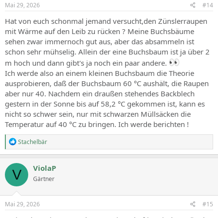
Mai 29, 2026
#14
Hat von euch schonmal jemand versucht,den Zünslerraupen
mit Wärme auf den Leib zu rücken ? Meine Buchsbäume
sehen zwar immernoch gut aus, aber das absammeln ist
schon sehr mühselig. Allein der eine Buchsbaum ist ja über 2
m hoch und dann gibt's ja noch ein paar andere.
Ich werde also an einem kleinen Buchsbaum die Theorie
ausprobieren, daß der Buchsbaum 60 °C aushält, die Raupen
aber nur 40. Nachdem ein draußen stehendes Backblech
gestern in der Sonne bis auf 58,2 °C gekommen ist, kann es
nicht so schwer sein, nur mit schwarzen Müllsäcken die
Temperatur auf 40 °C zu bringen. Ich werde berichten !
R
Stachelbär
e
a
c
ViolaP
V
t
Gärtner
i
o
n
s
Mai 29, 2026
#15
: