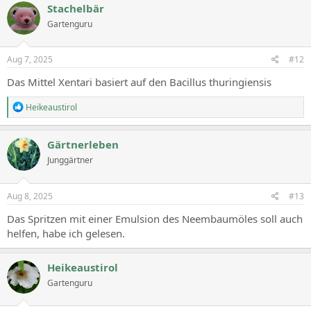
c
Stachelbär
t
Gartenguru
i
o
n
s
Aug 7, 2025
#12
:
Das Mittel Xentari basiert auf den Bacillus thuringiensis
R
Heikeaustirol
e
a
c
Gärtnerleben
t
Junggärtner
i
o
n
s
Aug 8, 2025
#13
:
Das Spritzen mit einer Emulsion des Neembaumöles soll auch
helfen, habe ich gelesen.
Heikeaustirol
Gartenguru