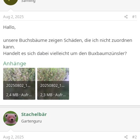
Sämling
Aug 2, 2025
#1
Hallo,
unsere Buchsbäume zeigen Schäden, die ich nicht zuordnen
kann.
Handelt es sich dabei vielleicht um den Buxbaumzünsler?
Anhänge
20250802_122156.jpg
20250802_122159.jpg
2,4 MB · Aufrufe: 0
2,3 MB · Aufrufe: 0
Stachelbär
Gartenguru
Aug 2, 2025
#2