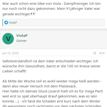
War auch schon eine Idee von Viola : Dampfreiniger. Ich bin
nur noch nicht dazu gekommen. Mein 91jähriger Vater war
gerade wichtiger.
R
ViolaP
e
a
c
ViolaP
V
t
Gärtner
i
o
n
s
Jun 16, 2026
#20
:
Selbstverständlich ist dein Vater entschieden wichtiger. Ich
wünsche ihm Gesundheit, damit er die 100 im Kreise seiner
Lieben schafft!
Ab Mitte der Woche soll es wohl wieder mega heiß werden -
dann also neuer Versuch mit dem Plastesack.
Hier hatte ich damals Glück (zuerst hielt ich es für mega Pech
weil erst so spät überhaupt drauf gekommen, was es sein
könnte ...) - ich fand die Schäden erst kurz nach dem Winter
dh wenigstens noch rechtzeitig vor dem nächsten Schlüpfen