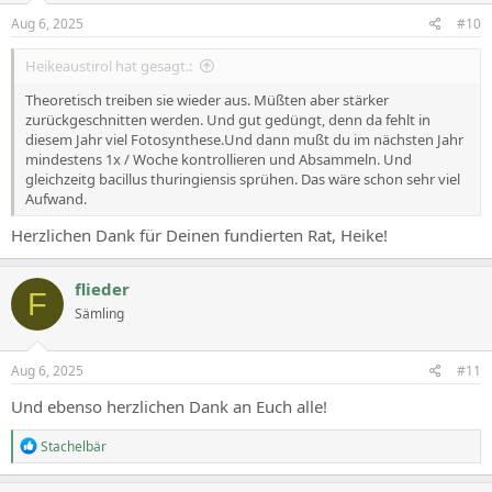
n
s
Aug 6, 2025
#10
:
Heikeaustirol hat gesagt.:
Theoretisch treiben sie wieder aus. Müßten aber stärker
zurückgeschnitten werden. Und gut gedüngt, denn da fehlt in
diesem Jahr viel Fotosynthese.Und dann mußt du im nächsten Jahr
mindestens 1x / Woche kontrollieren und Absammeln. Und
gleichzeitg bacillus thuringiensis sprühen. Das wäre schon sehr viel
Aufwand.
Herzlichen Dank für Deinen fundierten Rat, Heike!
flieder
F
Sämling
Aug 6, 2025
#11
Und ebenso herzlichen Dank an Euch alle!
R
Stachelbär
e
a