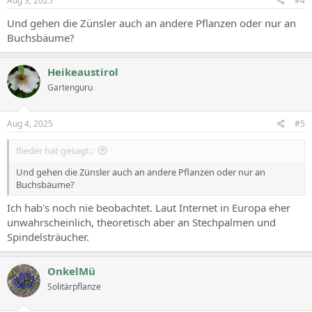
Aug 3, 2025
#4
:
Und gehen die Zünsler auch an andere Pflanzen oder nur an
Buchsbäume?
Heikeaustirol
Gartenguru
Aug 4, 2025
#5
flieder hat gesagt.:
Und gehen die Zünsler auch an andere Pflanzen oder nur an
Buchsbäume?
Ich hab's noch nie beobachtet. Laut Internet in Europa eher
unwahrscheinlich, theoretisch aber an Stechpalmen und
Spindelsträucher.
OnkelMü
Solitärpflanze