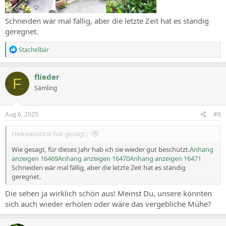
Schneiden wär mal fällig, aber die letzte Zeit hat es ständig
geregnet.
R
Stachelbär
e
a
c
flieder
F
t
Sämling
i
o
n
s
Aug 6, 2025
#8
:
Heikeaustirol hat gesagt.:
Wie gesagt, für dieses Jahr hab ich sie wieder gut beschützt.
Anhang
anzeigen 16469
Anhang anzeigen 16470
Anhang anzeigen 16471
Schneiden wär mal fällig, aber die letzte Zeit hat es ständig
geregnet.
Die sehen ja wirklich schön aus! Meinst Du, unsere könnten
sich auch wieder erholen oder wäre das vergebliche Mühe?