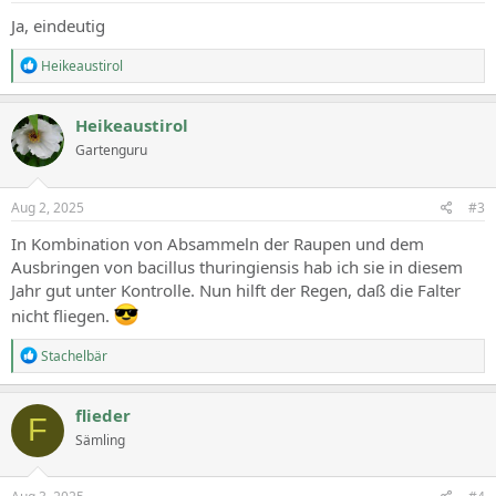
Ja, eindeutig
R
Heikeaustirol
e
a
c
Heikeaustirol
t
Gartenguru
i
o
n
s
Aug 2, 2025
#3
:
In Kombination von Absammeln der Raupen und dem
Ausbringen von bacillus thuringiensis hab ich sie in diesem
Jahr gut unter Kontrolle. Nun hilft der Regen, daß die Falter
nicht fliegen.
R
Stachelbär
e
a
c
flieder
F
t
Sämling
i
o
n
s