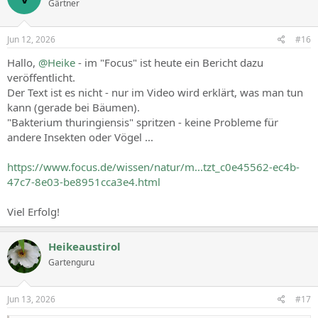
Gärtner
i
o
n
s
Jun 12, 2026
#16
:
Hallo,
@Heike
- im "Focus" ist heute ein Bericht dazu
veröffentlicht.
Der Text ist es nicht - nur im Video wird erklärt, was man tun
kann (gerade bei Bäumen).
"Bakterium thuringiensis" spritzen - keine Probleme für
andere Insekten oder Vögel ...
https://www.focus.de/wissen/natur/m...tzt_c0e45562-ec4b-
47c7-8e03-be8951cca3e4.html
Viel Erfolg!
Heikeaustirol
Gartenguru
Jun 13, 2026
#17