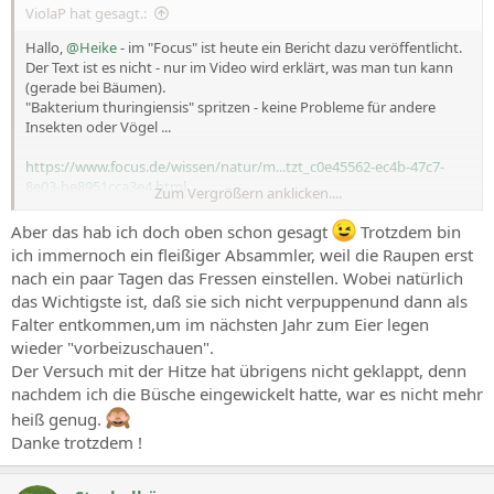
ViolaP hat gesagt.:
Hallo,
@Heike
- im "Focus" ist heute ein Bericht dazu veröffentlicht.
Der Text ist es nicht - nur im Video wird erklärt, was man tun kann
(gerade bei Bäumen).
"Bakterium thuringiensis" spritzen - keine Probleme für andere
Insekten oder Vögel ...
https://www.focus.de/wissen/natur/m...tzt_c0e45562-ec4b-47c7-
8e03-be8951cca3e4.html
Zum Vergrößern anklicken....
Viel Erfolg!
Aber das hab ich doch oben schon gesagt
Trotzdem bin
ich immernoch ein fleißiger Absammler, weil die Raupen erst
nach ein paar Tagen das Fressen einstellen. Wobei natürlich
das Wichtigste ist, daß sie sich nicht verpuppenund dann als
Falter entkommen,um im nächsten Jahr zum Eier legen
wieder "vorbeizuschauen".
Der Versuch mit der Hitze hat übrigens nicht geklappt, denn
nachdem ich die Büsche eingewickelt hatte, war es nicht mehr
heiß genug.
Danke trotzdem !