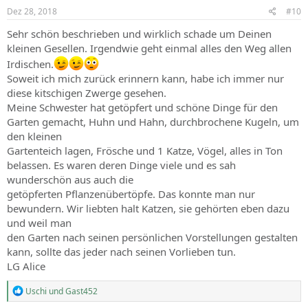
s
Dez 28, 2018
#10
:
Sehr schön beschrieben und wirklich schade um Deinen
kleinen Gesellen. Irgendwie geht einmal alles den Weg allen
Irdischen.
Soweit ich mich zurück erinnern kann, habe ich immer nur
diese kitschigen Zwerge gesehen.
Meine Schwester hat getöpfert und schöne Dinge für den
Garten gemacht, Huhn und Hahn, durchbrochene Kugeln, um
den kleinen
Gartenteich lagen, Frösche und 1 Katze, Vögel, alles in Ton
belassen. Es waren deren Dinge viele und es sah
wunderschön aus auch die
getöpferten Pflanzenübertöpfe. Das konnte man nur
bewundern. Wir liebten halt Katzen, sie gehörten eben dazu
und weil man
den Garten nach seinen persönlichen Vorstellungen gestalten
kann, sollte das jeder nach seinen Vorlieben tun.
LG Alice
R
Uschi
und
Gast452
e