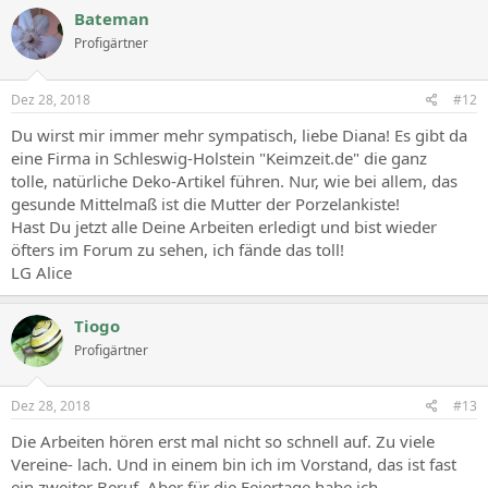
c
Bateman
t
Profigärtner
i
o
n
s
Dez 28, 2018
#12
:
Du wirst mir immer mehr sympatisch, liebe Diana! Es gibt da
eine Firma in Schleswig-Holstein "Keimzeit.de" die ganz
tolle, natürliche Deko-Artikel führen. Nur, wie bei allem, das
gesunde Mittelmaß ist die Mutter der Porzelankiste!
Hast Du jetzt alle Deine Arbeiten erledigt und bist wieder
öfters im Forum zu sehen, ich fände das toll!
LG Alice
Tiogo
Profigärtner
Dez 28, 2018
#13
Die Arbeiten hören erst mal nicht so schnell auf. Zu viele
Vereine- lach. Und in einem bin ich im Vorstand, das ist fast
ein zweiter Beruf. Aber für die Feiertage habe ich