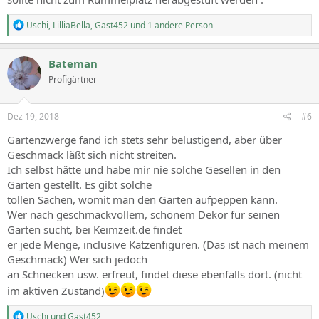
R
Uschi
,
LilliaBella
,
Gast452
und 1 andere Person
e
a
c
Bateman
t
Profigärtner
i
o
n
s
Dez 19, 2018
#6
:
Gartenzwerge fand ich stets sehr belustigend, aber über
Geschmack läßt sich nicht streiten.
Ich selbst hätte und habe mir nie solche Gesellen in den
Garten gestellt. Es gibt solche
tollen Sachen, womit man den Garten aufpeppen kann.
Wer nach geschmackvollem, schönem Dekor für seinen
Garten sucht, bei Keimzeit.de findet
er jede Menge, inclusive Katzenfiguren. (Das ist nach meinem
Geschmack) Wer sich jedoch
an Schnecken usw. erfreut, findet diese ebenfalls dort. (nicht
im aktiven Zustand)
R
Uschi
und
Gast452