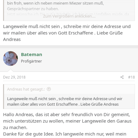
bin froh, wenn ich neben meinem Miezer sitzen muß,
Gesprächspartner zu haben.
Jetzt wünsche ich Dir gut´s Nächtle, ich bin zum Umfallen müde, da
Zum Vergrößern anklicken....
ich nur noch kurze Nächte habe.
Liebe Grüße
Langeweile muß nicht sein , schreibe mir deine Adresse und
Alice
wir mailen über alles von Gott Erschaffene . Liebe Grüße
Andreas
Bateman
Profigärtner
Dez 29, 2018
#18
Andreas hat gesagt.:
Langeweile muß nicht sein , schreibe mir deine Adresse und wir
mailen über alles von Gott Erschaffene . Liebe Grüße Andreas
Hallo Andreas, das ist aber sehr freundlich von Dir gemeint,
mich unterstützen zu wollen, meiner Langeweile den Garaus
zu machen.
Danke für die gute Idee. Ich langweile mich nur, weil mein