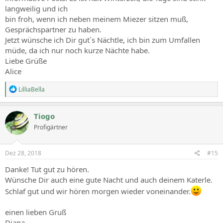
langweilig und ich
bin froh, wenn ich neben meinem Miezer sitzen muß,
Gesprächspartner zu haben.
Jetzt wünsche ich Dir gut´s Nächtle, ich bin zum Umfallen
müde, da ich nur noch kurze Nächte habe.
Liebe Grüße
Alice
R
LilliaBella
e
a
c
Tiogo
t
Profigärtner
i
o
n
s
Dez 28, 2018
#15
:
Danke! Tut gut zu hören.
Wünsche Dir auch eine gute Nacht und auch deinem Katerle.
Schlaf gut und wir hören morgen wieder voneinander.
einen lieben Gruß
Diana