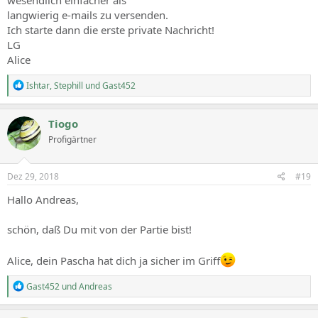
wesendlich einfacher als
langwierig e-mails zu versenden.
Ich starte dann die erste private Nachricht!
LG
Alice
R
Ishtar
,
Stephill
und
Gast452
e
a
c
Tiogo
t
Profigärtner
i
o
n
s
Dez 29, 2018
#19
:
Hallo Andreas,
schön, daß Du mit von der Partie bist!
Alice, dein Pascha hat dich ja sicher im Griff
R
Gast452
und
Andreas
e
a