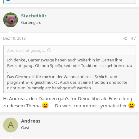
e
a
c
Stachelbär
t
Gartenguru
i
o
n
s
Dez 19, 2018
#7
:
Andreas hat gesagt.:
Ich denke , Gartenzwerge haben auch weiterhin im Garten ihre
Berechtigung . Ob nun Spießigkeit oder Tradition - sie gehören dazu
.
Das Gleiche gilt für mich in der Weihnachtszeit . Schlicht und
prägnant wird geschmückt . Auch das ist eine Tradition und sollte
nicht zum Rummelplatz herabgestuft werden .
Hi Andreas, den Daumen gab's für Deine liberale Einstellung
zu diesem Thema
... Du wirst mir immer sympatischer
Andreas
A
Gast