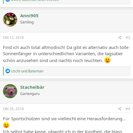
e
a
c
Anni905
t
Sämling
i
o
n
s
Okt 12, 2018
#3
:
Find ich auch total altmodisch! Da gibt es alternativ auch tolle
Sonnenfänger in unterschiedlichen Varianten, die tagsüber
schön anzusehen sind und nachts noch leuchten.
R
Uschi
und
Bateman
e
a
c
Stachelbär
t
Gartenguru
i
o
n
s
Okt 26, 2018
#4
:
Für Sportschützen sind sie vielleicht eine Herausforderung…
Ich selbst habe keine, obwohl ich in der Kindheit, die blass