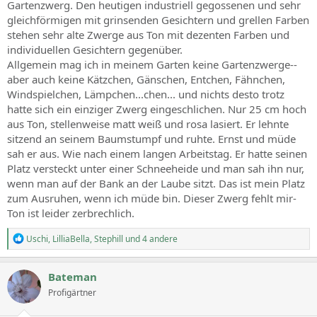
Gartenzwerg. Den heutigen industriell gegossenen und sehr
gleichförmigen mit grinsenden Gesichtern und grellen Farben
stehen sehr alte Zwerge aus Ton mit dezenten Farben und
individuellen Gesichtern gegenüber.
Allgemein mag ich in meinem Garten keine Gartenzwerge--
aber auch keine Kätzchen, Gänschen, Entchen, Fähnchen,
Windspielchen, Lämpchen...chen... und nichts desto trotz
hatte sich ein einziger Zwerg eingeschlichen. Nur 25 cm hoch
aus Ton, stellenweise matt weiß und rosa lasiert. Er lehnte
sitzend an seinem Baumstumpf und ruhte. Ernst und müde
sah er aus. Wie nach einem langen Arbeitstag. Er hatte seinen
Platz versteckt unter einer Schneeheide und man sah ihn nur,
wenn man auf der Bank an der Laube sitzt. Das ist mein Platz
zum Ausruhen, wenn ich müde bin. Dieser Zwerg fehlt mir-
Ton ist leider zerbrechlich.
R
Uschi
,
LilliaBella
,
Stephill
und 4 andere
e
a
c
Bateman
t
Profigärtner
i
o
n