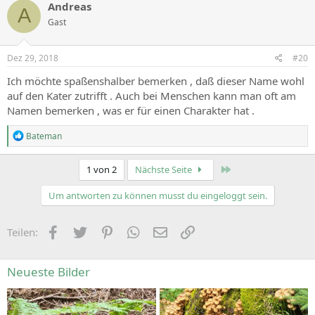
c
Andreas
A
t
Gast
i
o
n
s
Dez 29, 2018
#20
:
Ich möchte spaßenshalber bemerken , daß dieser Name wohl
auf den Kater zutrifft . Auch bei Menschen kann man oft am
Namen bemerken , was er für einen Charakter hat .
R
Bateman
e
a
c
Zuletzt
1 von 2
Nächste Seite
t
i
Um antworten zu können musst du eingeloggt sein.
o
n
s
Facebook
Zwitschern
Pinterest
WhatsApp
E-Mail
Link
Teilen:
:
Neueste Bilder