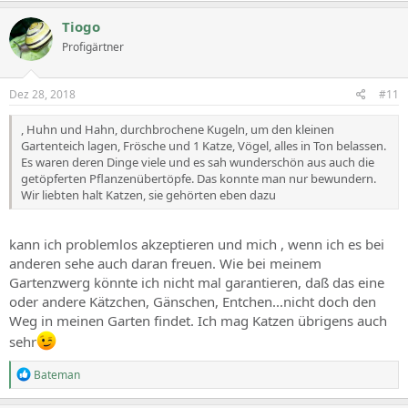
a
c
Tiogo
t
Profigärtner
i
o
n
s
Dez 28, 2018
#11
:
, Huhn und Hahn, durchbrochene Kugeln, um den kleinen
Gartenteich lagen, Frösche und 1 Katze, Vögel, alles in Ton belassen.
Es waren deren Dinge viele und es sah wunderschön aus auch die
getöpferten Pflanzenübertöpfe. Das konnte man nur bewundern.
Wir liebten halt Katzen, sie gehörten eben dazu
kann ich problemlos akzeptieren und mich , wenn ich es bei
anderen sehe auch daran freuen. Wie bei meinem
Gartenzwerg könnte ich nicht mal garantieren, daß das eine
oder andere Kätzchen, Gänschen, Entchen...nicht doch den
Weg in meinen Garten findet. Ich mag Katzen übrigens auch
sehr
R
Bateman
e
a