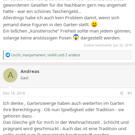
gewordenen Gesellen für die Nachbarin gern neu angemalt
hatte - war ein schönes Taschengeld...
Allerdings habe ich auch kein Problem damit, wenn sich
jemand diese Figuren in den Garten stellt.
Ein bißchen „künstlerische“ Freiheit sollte man jedem gönnen,
solange keine anstössigen Posen
dargestellt werden.
Zuletzt bearbeitet:
Jun 22, 2019
R
Uschi
,
manjamanein
,
vivi66
und 2 andere
e
a
c
Andreas
A
t
Gast
i
o
n
s
Dez 18, 2018
#5
:
Ich denke , Gartenzwerge haben auch weiterhin im Garten
ihre Berechtigung . Ob nun Spießigkeit oder Tradition - sie
gehören dazu .
Das Gleiche gilt für mich in der Weihnachtszeit . Schlicht und
prägnant wird geschmückt . Auch das ist eine Tradition und
sollte nicht zum Rummelplatz herabgestuft werden .