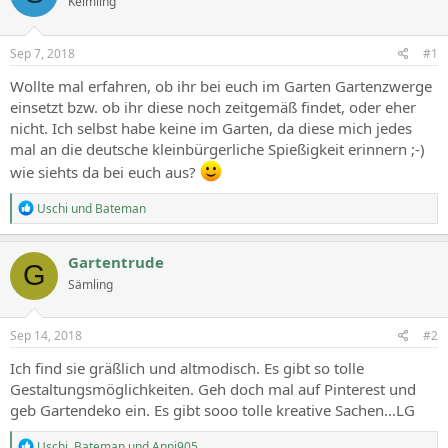
Keimling
Sep 7, 2018
#1
Wollte mal erfahren, ob ihr bei euch im Garten Gartenzwerge
einsetzt bzw. ob ihr diese noch zeitgemäß findet, oder eher
nicht. Ich selbst habe keine im Garten, da diese mich jedes
mal an die deutsche kleinbürgerliche Spießigkeit erinnern ;-)
wie siehts da bei euch aus?
R
Uschi
und
Bateman
e
a
c
Gartentrude
G
t
Sämling
i
o
n
s
Sep 14, 2018
#2
:
Ich find sie gräßlich und altmodisch. Es gibt so tolle
Gestaltungsmöglichkeiten. Geh doch mal auf Pinterest und
geb Gartendeko ein. Es gibt sooo tolle kreative Sachen...LG
R
Uschi
,
Bateman
und
Anni905