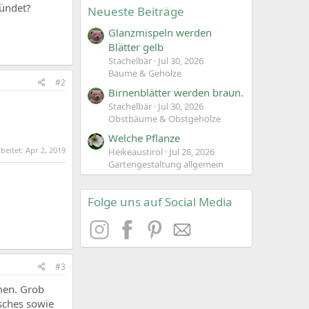
ründet?
Neueste Beiträge
Glanzmispeln werden
Blätter gelb
Stachelbär
Jul 30, 2026
Bäume & Gehölze
#2
Birnenblätter werden braun.
Stachelbär
Jul 30, 2026
Obstbäume & Obstgehölze
Welche Pflanze
rbeitet:
Apr 2, 2019
Heikeaustirol
Jul 28, 2026
Gartengestaltung allgemein
Folge uns auf Social Media
#3
men. Grob
isches sowie