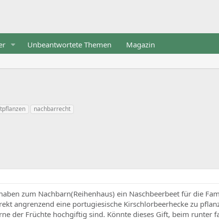
er
Unbeantwortete Themen
Magazin
ftpflanzen
nachbarrecht
r haben zum Nachbarn(Reihenhaus) ein Naschbeerbeet für die Fami
irekt angrenzend eine portugiesische Kirschlorbeerhecke zu pflan
ne der Früchte hochgiftig sind. Könnte dieses Gift, beim runter f