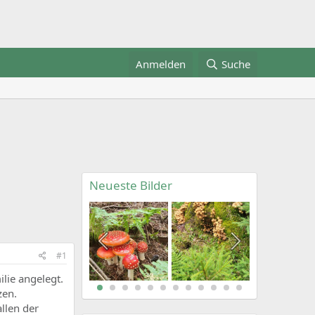
Anmelden
Suche
Neueste Bilder
#1
lie angelegt.
zen.
allen der