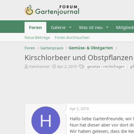
Foren
Galerie
Was ist neu
Mitglied
Neue Beiträge
Foren durchsuchen
Foren
Gartenpraxis
Gemüse- & Obstgarten
Kirschlorbeer und Obstpflanzen
T
B
S
Heinheimer
Apr 2, 2019
gesetze / rechtsfragen
gi
h
e
t
e
g
i
m
i
c
e
n
h
n
n
w
s
d
o
t
a
r
Apr 2, 2019
a
t
t
H
r
u
e
Hallo liebe Gartenfreunde, wi
t
m
Nun hat dieser aber vor dort d
e
r
Wir haben gelesen, dass die Ker