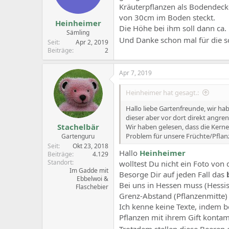
Kräuterpflanzen als Bodendecke
von 30cm im Boden steckt.
Heinheimer
Die Höhe bei ihm soll dann ca.
Sämling
Und Danke schon mal für die s
Seit
Apr 2, 2019
Beiträge
2
Apr 7, 2019
Heinheimer hat gesagt.:
Hallo liebe Gartenfreunde, wir h
dieser aber vor dort direkt angre
Stachelbär
Wir haben gelesen, dass die Kerne 
Problem für unsere Früchte/Pflan
Gartenguru
Seit
Okt 23, 2018
Hallo
Heinheimer
Beiträge
4.129
Standort
wolltest Du nicht ein Foto von d
Im Gadde mit
Besorge Dir auf jeden Fall das
Ebbelwoi &
Bei uns in Hessen muss (Hessis
Flaschebier
Grenz-Abstand (Pflanzenmitte)
Ich kenne keine Texte, indem 
Pflanzen mit ihrem Gift kontam