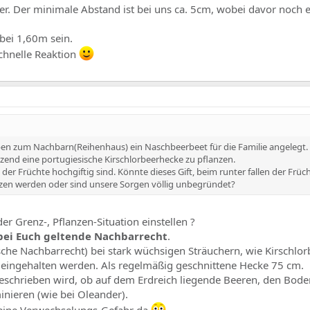
r. Der minimale Abstand ist bei uns ca. 5cm, wobei davor noch e
 bei 1,60m sein.
chnelle Reaktion
aben zum Nachbarn(Reihenhaus) ein Naschbeerbeet für die Familie angelegt.
nzend eine portugiesische Kirschlorbeerhecke zu pflanzen.
der Früchte hochgiftig sind. Könnte dieses Gift, beim runter fallen der Früch
zen werden oder sind unsere Sorgen völlig unbegründet?
er Grenz-, Pflanzen-Situation einstellen ?
bei Euch geltende Nachbarrecht
.
che Nachbarrecht) bei stark wüchsigen Sträuchern, wie Kirschlor
 eingehalten werden. Als regelmäßig geschnittene Hecke 75 cm.
beschrieben wird, ob auf dem Erdreich liegende Beeren, den Bod
inieren (wie bei Oleander).