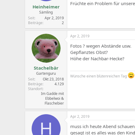
Früchte ein Problem für unser
Heinheimer
Sämling
Seit
Apr 2, 2019
Beiträge
2
Apr 2, 2019
Fotos ? wegen Abstände usw.
Gepflanztes Obst?
Höhe der Nachbar-Hecke?
Stachelbär
Gartenguru
Wünsche einen blütenreichen Tag
Seit
Okt 23, 2018
Beiträge
4.129
Standort
Im Gadde mit
Ebbelwoi &
Flaschebier
Apr 2, 2019
H
muss ich heute Abend schauen, 
gesagt ist es alles was den Ki