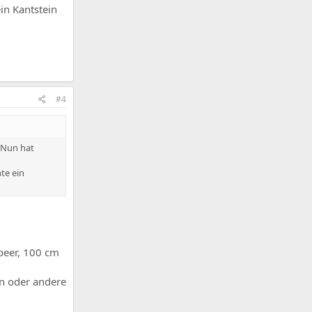
in Kantstein
#4
 Nun hat
te ein
beer, 100 cm
en oder andere