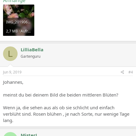
Anhänge
IMG_20190607_221152.jpg
2,7 MB · Aufrufe: 1.034
LilliaBella
L
Gartenguru
Jun 9, 2019
#4
Johannes,
meinst du bei deinem Bild die beiden mittleren Blüten?
Wenn ja, die sehen aus als ob sie schlicht und einfach
verblüht sind. Rosen blühen , je nach Sorte, nur wenige Tage
lang.
MisterJ