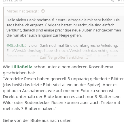
Jun 12, 2019
#11
MisterJ hat gesagt.:
Hallo vielen Dank nochmal für eure Beiträge die mir sehr helfen. Die
Tags habe ich ergänzt. Übrigens hattet ihr recht, die sind einfach
verblüht, danach sind einige prächtige neue Blüten nachgekommen
die nun aber auch langsam zur Neige gehen.
@Stachelbär
vielen Dank nochmal für die umfangreiche Anleitung.
Eine Verständnisfrage habe ich noch. Verstehe ich das richtig, dass
Rosen immer von der Blüte nach unten einige fünfblättrige Triebe
Zum Vergrößern anklicken....
haben? Und die gehe ich nach unten durch bis der erste mit mehr
als fünf Blättern kommt?
Wie
LilliaBella
schon unter einem anderen Rosenthema
geschrieben hat:
"Veredelte Rosen haben generell 5 unpaarig gefiederte Blätter
(das heißt das letzte Blatt sitzt allein an der Spitze). Aber es
gibt auch Ausnahmen, wie auf meinem Foto zu sehen ist.
Direkt unterhalb der Blüte können es auch nur 3 Blätter sein.
Wild- oder Bodendecker Rosen können aber auch Triebe mit
mehr als 7 Blättern haben."
Gehe von der Blüte aus nach unten: