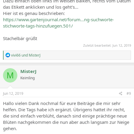
Dazu einfach oben links im weißen Balken, rechts vom Datum
das Etikett anklicken und los geht's...
Hier ist es genau beschrieben:
https://www.gartenjournal.net/forum...ng-suchworte-
stichworte-tags-hinzufuegen.501/
Stachelbär grüßt
Zuletzt bearbeitet:
Jun 12, 2019
R
vivi66
und
MisterJ
e
a
c
MisterJ
M
t
Keimling
i
o
n
s
Jun 12, 2019
#9
:
Hallo vielen Dank nochmal für eure Beiträge die mir sehr
helfen. Die Tags habe ich ergänzt. Übrigens hattet ihr recht,
die sind einfach verblüht, danach sind einige prächtige neue
Blüten nachgekommen die nun aber auch langsam zur Neige
gehen.