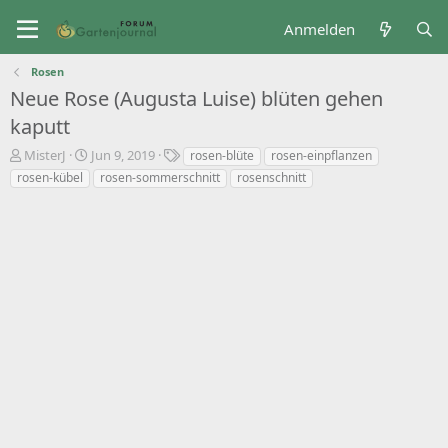
Anmelden
Rosen
Neue Rose (Augusta Luise) blüten gehen
kaputt
T
B
S
MisterJ
Jun 9, 2019
rosen-blüte
rosen-einpflanzen
h
e
t
rosen-kübel
rosen-sommerschnitt
rosenschnitt
e
g
i
m
i
c
e
n
h
n
n
w
s
d
o
t
a
r
a
t
t
r
u
e
t
m
e
r