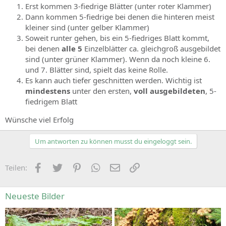
Erst kommen 3-fiedrige Blätter (unter roter Klammer)
Dann kommen 5-fiedrige bei denen die hinteren meist
kleiner sind (unter gelber Klammer)
Soweit runter gehen, bis ein 5-fiedriges Blatt kommt,
bei denen
alle 5
Einzelblätter ca. gleichgroß ausgebildet
sind (unter grüner Klammer). Wenn da noch kleine 6.
und 7. Blätter sind, spielt das keine Rolle.
Es kann auch tiefer geschnitten werden. Wichtig ist
mindestens
unter den ersten,
voll ausgebildeten
, 5-
fiedrigem Blatt
Wünsche viel Erfolg
Um antworten zu können musst du eingeloggt sein.
Facebook
Zwitschern
Pinterest
WhatsApp
E-Mail
Link
Teilen:
Neueste Bilder