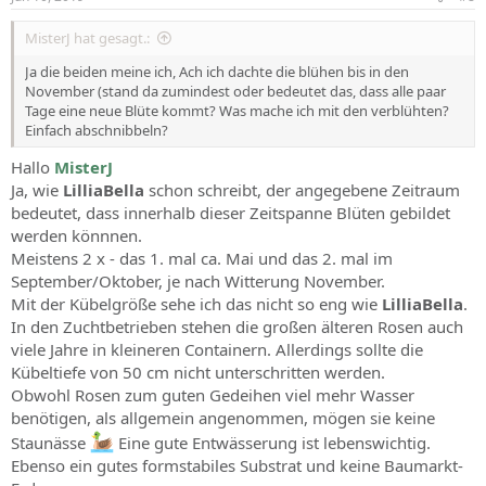
MisterJ hat gesagt.:
Ja die beiden meine ich, Ach ich dachte die blühen bis in den
November (stand da zumindest oder bedeutet das, dass alle paar
Tage eine neue Blüte kommt? Was mache ich mit den verblühten?
Einfach abschnibbeln?
Hallo
MisterJ
Ja, wie
LilliaBella
schon schreibt, der angegebene Zeitraum
bedeutet, dass innerhalb dieser Zeitspanne Blüten gebildet
werden könnnen.
Meistens 2 x - das 1. mal ca. Mai und das 2. mal im
September/Oktober, je nach Witterung November.
Mit der Kübelgröße sehe ich das nicht so eng wie
LilliaBella
.
In den Zuchtbetrieben stehen die großen älteren Rosen auch
viele Jahre in kleineren Containern. Allerdings sollte die
Kübeltiefe von 50 cm nicht unterschritten werden.
Obwohl Rosen zum guten Gedeihen viel mehr Wasser
benötigen, als allgemein angenommen, mögen sie keine
Staunässe
Eine gute Entwässerung ist lebenswichtig.
Ebenso ein gutes formstabiles Substrat und keine Baumarkt-