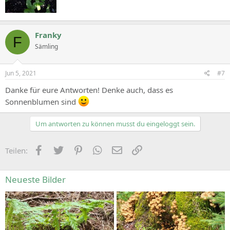
Franky
F
Sämling
Jun 5, 2021
#7
Danke für eure Antworten! Denke auch, dass es
Sonnenblumen sind
Um antworten zu können musst du eingeloggt sein.
Facebook
Zwitschern
Pinterest
WhatsApp
E-Mail
Link
Teilen:
Neueste Bilder