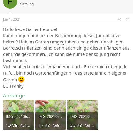
F
Sämling
Jun 1, 2021
#1
Hallo liebe Gartenfreunde!
Kann mir jemand bei der Bestimmung dieser Jungpflanze
helfen? Hab im Garten umgegraben und neben unzähligen
Borretsch Pflanzen, sind dann auch einige dieser Pflanzen aus
der Erde gekommen. Ich kann sie nur leider so jung nicht
bestimmen.
Vielleicht erkennt sie jemand von euch. Freue mich über jede
Hilfe.. bin noch Gartenanfängerin - das erste Jahr ein eigener
Garten
LG Franky
Anhänge
IMG_20210601_185747.jpg
IMG_20210601_185753.jpg
IMG_20210601_185833.jpg
1,9 MB · Aufrufe: 1.124
1,7 MB · Aufrufe: 396
2,2 MB · Aufrufe: 367