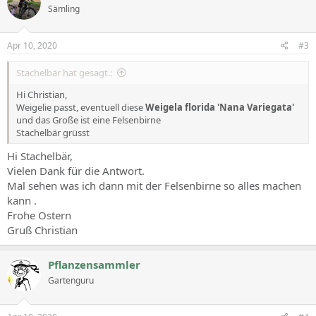
Sämling
i
o
n
s
Apr 10, 2020
#3
:
Stachelbär hat gesagt.:
Hi Christian,
Weigelie passt, eventuell diese
Weigela florida 'Nana Variegata'
und das Große ist eine Felsenbirne
Stachelbär grüsst
Hi Stachelbär,
Vielen Dank für die Antwort.
Mal sehen was ich dann mit der Felsenbirne so alles machen
kann .
Frohe Ostern
Gruß Christian
Pflanzensammler
Gartenguru