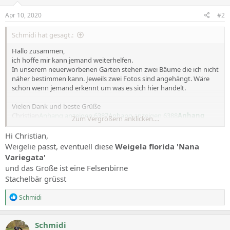
Apr 10, 2020
#2
Schmidi hat gesagt.:
Hallo zusammen,
ich hoffe mir kann jemand weiterhelfen.
In unserem neuerworbenen Garten stehen zwei Bäume die ich nicht
näher bestimmen kann. Jeweils zwei Fotos sind angehängt. Wäre
schön wenn jemand erkennt um was es sich hier handelt.
Vielen Dank und beste Grüße
Christian
Anhang anzeigen 6387
Anhang anzeigen 6388
Anhang
Zum Vergrößern anklicken....
anzeigen 6390
Anhang anzeigen 6389
Hi Christian,
Weigelie passt, eventuell diese
Weigela florida 'Nana
Variegata'
und das Große ist eine Felsenbirne
Stachelbär grüsst
R
Schmidi
e
a
c
Schmidi
t