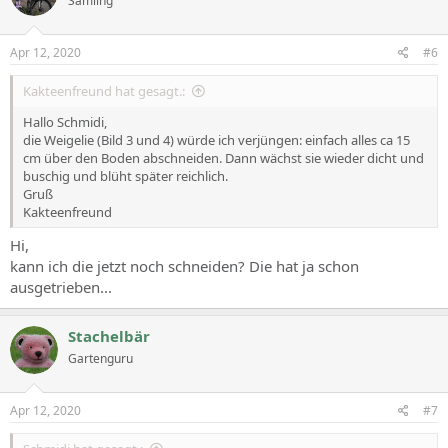
Sämling
i
o
n
s
Apr 12, 2020
#6
:
Kakteenfreund hat gesagt.:
Hallo Schmidi,
die Weigelie (Bild 3 und 4) würde ich verjüngen: einfach alles ca 15
cm über den Boden abschneiden. Dann wächst sie wieder dicht und
buschig und blüht später reichlich.
Gruß
Kakteenfreund
Hi,
kann ich die jetzt noch schneiden? Die hat ja schon
ausgetrieben...
Stachelbär
Gartenguru
Apr 12, 2020
#7