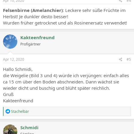
Apr 10, 2020
#4
Felsenbirne (Amelanchier)
: Leckere sehr süße Früchte im
Herbst! Je dunkler desto besser!
Wurden früher getrocknet und als Rosinenersatz verwendet!
Kakteenfreund
Profigärtner
Apr 12, 2020
#5
Hallo Schmidi,
die Weigelie (Bild 3 und 4) würde ich verjüngen: einfach alles
ca 15 cm über den Boden abschneiden. Dann wächst sie
wieder dicht und buschig und blüht später reichlich.
Gruß
Kakteenfreund
R
Stachelbär
e
a
c
Schmidi
t