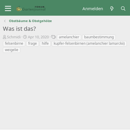
Anmelden
Obstbäume & Obstgehölze
Was ist das?
T
B
S
Schmidi
Apr 10, 2020
amelanchier
baumbestimmung
h
e
t
felsenbirne
frage
hilfe
kupfer-felsenbirnen (amelanchier lamarckii)
e
g
i
weigelie
m
i
c
e
n
h
n
n
w
s
d
o
t
a
r
a
t
t
r
u
e
t
m
e
r