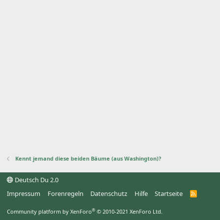
Kennt jemand diese beiden Bäume (aus Washington)?
Deutsch Du 2.0
Impressum
Forenregeln
Datenschutz
Hilfe
Startseite
R
S
S
®
Community platform by XenForo
© 2010-2021 XenForo Ltd.