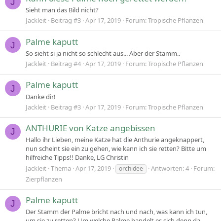
J
Sieht man das Bild nicht?
Jackleit
Beitrag #3
Apr 17, 2019
Forum:
Tropische Pflanzen
Palme kaputt
J
So sieht si ja nicht so schlecht aus... Aber der Stamm..
Jackleit
Beitrag #4
Apr 17, 2019
Forum:
Tropische Pflanzen
Palme kaputt
J
Danke dir!
Jackleit
Beitrag #3
Apr 17, 2019
Forum:
Tropische Pflanzen
ANTHURIE von Katze angebissen
J
Hallo ihr Lieben, meine Katze hat die Anthurie angeknappert,
nun scheint sie ein zu gehen, wie kann ich sie retten? Bitte um
hilfreiche Tipps!! Danke, LG Christin
Jackleit
Thema
Apr 17, 2019
Antworten: 4
Forum:
orchidee
Zierpflanzen
Palme kaputt
J
Der Stamm der Palme bricht nach und nach, was kann ich tun,
um sie zu retten? Um welche Palme handelt es sich denn da