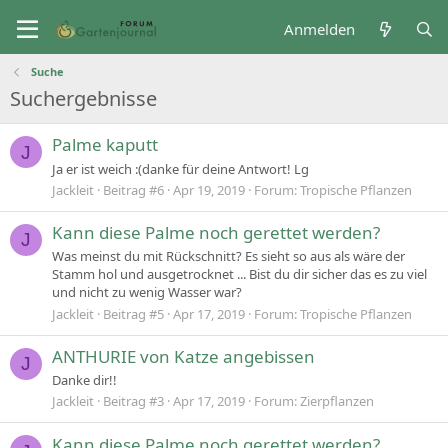
Anmelden
Suche
Suchergebnisse
Palme kaputt
J
Ja er ist weich :(danke für deine Antwort! Lg
Jackleit
Beitrag #6
Apr 19, 2019
Forum:
Tropische Pflanzen
Kann diese Palme noch gerettet werden?
J
Was meinst du mit Rückschnitt? Es sieht so aus als wäre der
Stamm hol und ausgetrocknet ... Bist du dir sicher das es zu viel
und nicht zu wenig Wasser war?
Jackleit
Beitrag #5
Apr 17, 2019
Forum:
Tropische Pflanzen
ANTHURIE von Katze angebissen
J
Danke dir!!
Jackleit
Beitrag #3
Apr 17, 2019
Forum:
Zierpflanzen
Kann diese Palme noch gerettet werden?