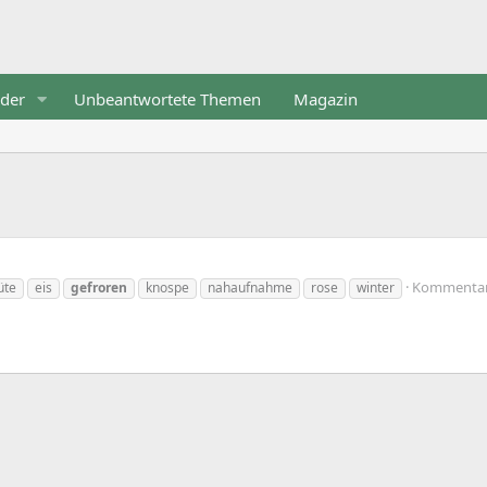
eder
Unbeantwortete Themen
Magazin
Kommentar
üte
eis
gefroren
knospe
nahaufnahme
rose
winter