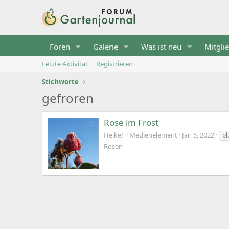
Foren
Galerie
Was ist neu
Mitgli
Letzte Aktivität
Registrieren
Stichworte
gefroren
Rose im Frost
HeikeF
Medienelement
Jan 5, 2022
bl
Rosen