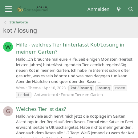
Anmelden
Stichworte
kot / losung
Hilfe - welches Tier hinterlässt Kot/Losung in
W
meinem Garten?
Hallo, Ich bräuchte mal eure Hilfe. Seit einigen Monaten (Herbst
letzten Jahres) hinterlässt irgendein Tier ziemlich regelmäßig
neuen Kot in meinem Garten. Ich habe im Internet schon öfter
gesucht, was es sein könnte und was man dagegen tun kann.
Aber die Häufchen sind quer über den Rasen...
Wow
Thema
Apr 10, 2023
kot
/
losung
losung
rasen
Antworten: 4
Forum:
Tiere im Garten
tierkot
Welches Tier ist das?
G
Hallo, wie viele auch nervt mich jetzt die Kotplage im Garten.
Allerdings in der Regel auf dem Rasen. Einmal eine Katze im Beet
erwischt, seitdem Ultraschallgetät. Habe nichts mehr gefunden.
Aber auch dem Rasen alle 1-2 Tage. Weiß jemand zu wem der Kot