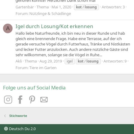
gehören könnte? Herzlichen Dank schon mal
Gartenbär
Thema
Mai 1, 2020
Antworten: 3
kot
/
losung
Forum:
Nützlinge & Schädlinge
Igel durch Losung/Kot erkennen
A
Hallo liebe Naturfreunde, ich bin neu in dieser Runde und hab
gleich eine brennende Frage. Habe eine Terrasse, auf der ich
gerade versuche Vögel durch Futterhaus, Tränke und Nistkästen
und lecker Futter anzulocken. Auch andere nützliche Gäste sind
sehr willkommen, solange sie die Vögel in Ruhe...
Akli
Thema
Aug 29, 2019
Antworten: 9
igel
kot
/
losung
Forum:
Tiere im Garten
Folge uns auf Social Media
Stichworte
Deutsch Du 2.0