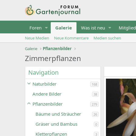
Foren
Galerie
Was ist neu
Mitglied
Neue Medien
Neue Kommentare
Medien suchen
Galerie
Pflanzenbilder
Zimmerpflanzen
Navigation
Naturbilder
168
Andere Bilder
38
Pflanzenbilder
279
Bäume und Sträucher
26
Gräser und Bambus
0
Kletterpflanzen
3