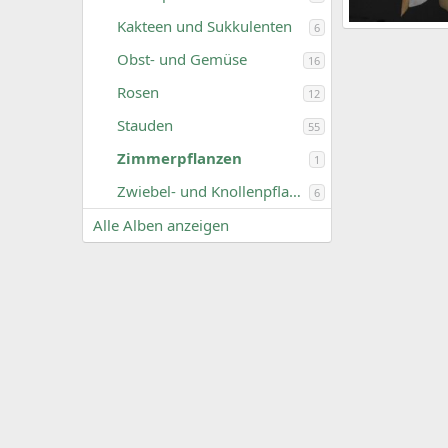
Kakteen und Sukkulenten
6
Blattkaktus.JPG
Fiducia
Mai
Obst- und Gemüse
16
2
0
Rosen
12
Stauden
55
Zimmerpflanzen
1
Zwiebel- und Knollenpflanzen
6
Alle Alben anzeigen