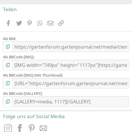
e
)
Teilen
Facebook
Zwitschern
Pinterest
WhatsApp
E-Mail
Link
Als Bild
Als BBCode [IMG]
Als BBCode [IMG] (Mit Thumbnail)
Als BBCode [GALLERY]
Folge uns auf Social Media