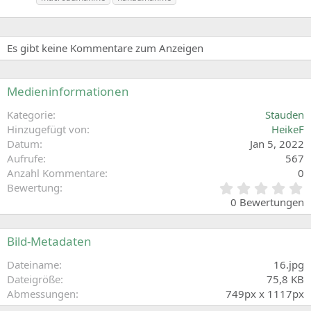
i
c
h
w
Es gibt keine Kommentare zum Anzeigen
o
r
t
Medieninformationen
e
Kategorie
Stauden
Hinzugefügt von
HeikeF
Datum
Jan 5, 2022
Aufrufe
567
Anzahl Kommentare
0
0
Bewertung
,
0 Bewertungen
0
0
S
Bild-Metadaten
t
e
Dateiname
16.jpg
r
Dateigröße
75,8 KB
n
Abmessungen
749px x 1117px
(