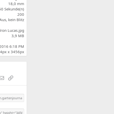
n
18,0 mm
(
50 Sekunde(n)
e
200
)
Aus, kein Blitz
ron Lucas.jpg
3,9 MB
 2016 6:18 PM
4px x 3456px
st
atsApp
E-Mail
Link