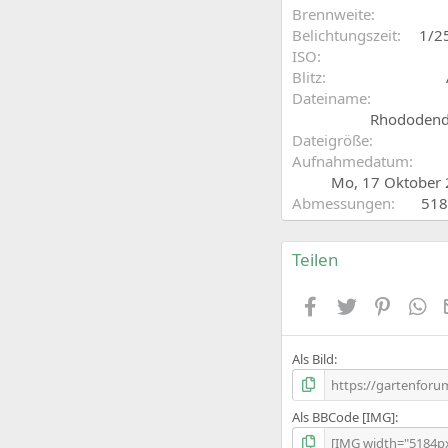
Brennweite
Belichtungszeit
1/2
ISO
Blitz
Dateiname
Rhododend
Dateigröße
Aufnahmedatum
Mo, 17 Oktober
Abmessungen
518
Teilen
Facebook
Zwitschern
Pintere
Wh
Als Bild
Als BBCode [IMG]