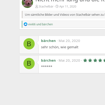
Stachelbär
Apr 11, 2020
Um sämtliche Bilder und Videos von Stachelbär sehen zu
R
vivi66
und
bärchen
e
a
c
t
bärchen
Mai 20, 2020
B
i
o
sehr schön, wie gemalt
n
s
:
bärchen
Mai 20, 2020
B
******