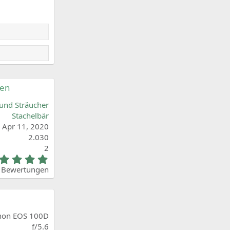
nen
und Sträucher
Stachelbär
Apr 11, 2020
2.030
2
5
,
 Bewertungen
0
0
S
t
e
non EOS 100D
r
ƒ/5.6