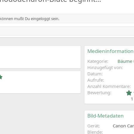
 können mußt Du eingeloggt sein.
Medieninformatio
Kategorie
Bäume 
Hinzugefügt von
Datum
5
Aufrufe
,
0
Anzahl Kommentare
0
Bewertung
S
1
t
e
r
n
Bild-Metadaten
(
e
Gerät
Canon Ca
)
Blende