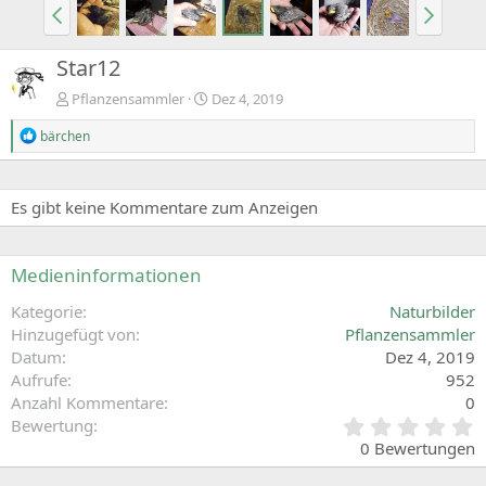
Star12
Pflanzensammler
Dez 4, 2019
R
bärchen
e
a
c
t
Es gibt keine Kommentare zum Anzeigen
i
o
n
Medieninformationen
s
:
Kategorie
Naturbilder
Hinzugefügt von
Pflanzensammler
Datum
Dez 4, 2019
Aufrufe
952
Anzahl Kommentare
0
0
Bewertung
,
0 Bewertungen
0
0