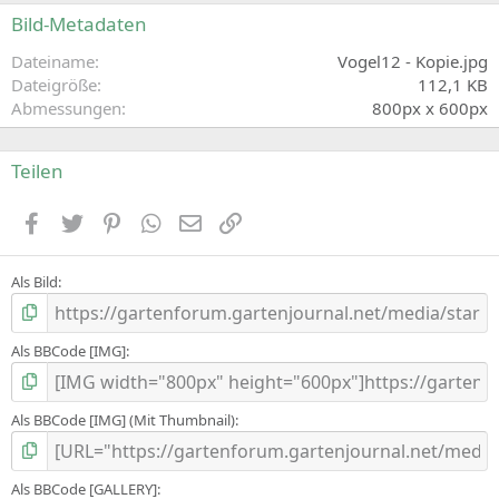
S
Bild-Metadaten
t
e
Dateiname
Vogel12 - Kopie.jpg
r
Dateigröße
112,1 KB
n
Abmessungen
800px x 600px
(
e
)
Teilen
Facebook
Zwitschern
Pinterest
WhatsApp
E-Mail
Link
Als Bild
Als BBCode [IMG]
Als BBCode [IMG] (Mit Thumbnail)
Als BBCode [GALLERY]