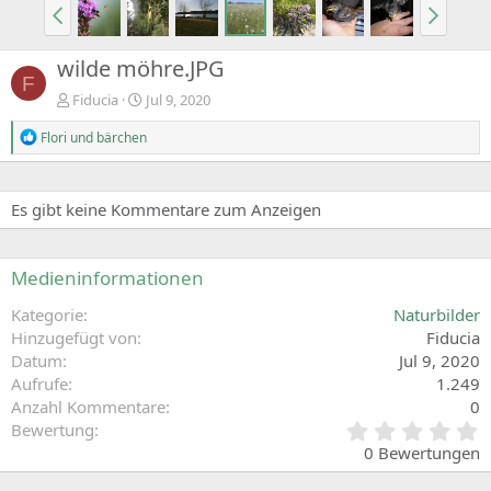
wilde möhre.JPG
F
Fiducia
Jul 9, 2020
R
Flori
und
bärchen
e
a
c
t
Es gibt keine Kommentare zum Anzeigen
i
o
n
Medieninformationen
s
:
Kategorie
Naturbilder
Hinzugefügt von
Fiducia
Datum
Jul 9, 2020
Aufrufe
1.249
Anzahl Kommentare
0
0
Bewertung
,
0 Bewertungen
0
0