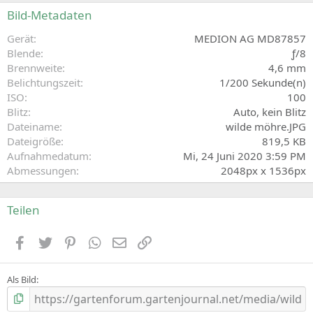
S
Bild-Metadaten
t
e
Gerät
MEDION AG MD87857
r
Blende
ƒ/8
n
Brennweite
4,6 mm
(
Belichtungszeit
1/200 Sekunde(n)
e
ISO
100
)
Blitz
Auto, kein Blitz
Dateiname
wilde möhre.JPG
Dateigröße
819,5 KB
Aufnahmedatum
Mi, 24 Juni 2020 3:59 PM
Abmessungen
2048px x 1536px
Teilen
Facebook
Zwitschern
Pinterest
WhatsApp
E-Mail
Link
Als Bild