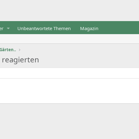
er
Unbeantwortete Themen
Magazin
Gärten..
9 reagierten