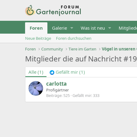
Foren
Galerie
Was ist neu
Mitglied
Neue Beiträge
Foren durchsuchen
Foren
Community
Tiere im Garten
Vögel in unseren 
Mitglieder die auf Nachricht #1
Alle
(1)
Gefällt mir
(1)
carlotta
Profigärtner
Beiträge
525
Gefällt mir
333