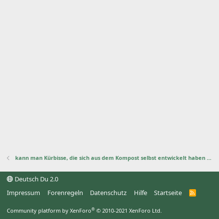
kann man Kürbisse, die sich aus dem Kompost selbst entwickelt haben essen oder sind die giftig?
Deutsch Du 2.0
Impressum
Forenregeln
Datenschutz
Hilfe
Startseite
R
S
S
®
Community platform by XenForo
© 2010-2021 XenForo Ltd.