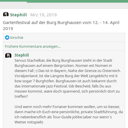
Stephill
Mrz 19, 2019
Gartenfestival auf der Burg Burghausen vom 12. - 14. April
2019
R
kirschie
e
Frühere Kommentare anzeigen...
a
c
Stephill
t
Servus Stachelbär, die Burg Burghausen steht in der Stadt
i
Burghausen auf einem Bergrücken. Nomen est Nomen in
o
diesem Fall ;-) Das ist in Bayern, Nahe der Grenze zu Österreich.
n
Voralpenland. Ist die Längste Burg der Welt (angeblich) mit 6
s
bzw sogar 7 Burghöfen. Burghausen ist auch bekannt durch
:
das internationale Jazz-Festival. Gib Bescheid, falls Du aus
Hessen kommst, wäre doch spannend, sich persönlich dort zu
treffen?
Und wenn noch mehr Forianer kommen wollen, um so besser,
dann mache ich Euch eine persönliche, private Stadtführung, da
ich nebenberuflich als Tour-Guide jobbe (aber nur wenn´s
Wetter mitspielt)