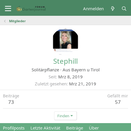
Anmelden
Mitglieder
Stephill
Solitärpflanze
·
Aus
Bayern u Tirol
Seit
Mrz 8, 2019
Zuletzt gesehen
Mrz 21, 2019
Beiträge
Gefällt mir
73
57
Finden
Profilposts
Letzte Aktivität
Beiträge
Über