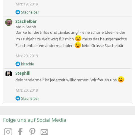
Mrz 19, 2019
R
Stachelbär
e
Stachelbär
a
c
Moin Steph
t
Danke für die Infos und „Einladung“ - eine schöne Idee - leider
i
im Frühjahr zu weit weg für mich
muss das hausgemachte
o
Flaschenbier ein andermal holen
n
liebe Grüsse Stachelbär
s
:
Mrz 20, 2019
R
kirschie
e
Stephill
a
c
dein "andermal" ist jederzeit willkommen! Wir freuen uns
t
i
Mrz 20, 2019
o
n
R
Stachelbär
s
e
:
a
c
t
Folge uns auf Social Media
i
o
n