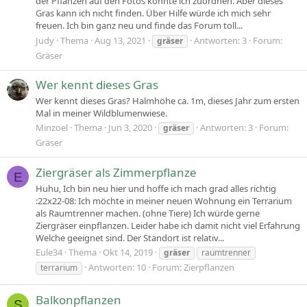
der Pflanzen auf den Fotos konnte ich zuordnen. Aber dieses
Gras kann ich nicht finden. Über Hilfe würde ich mich sehr
freuen. Ich bin ganz neu und finde das Forum toll...
Judy
Thema
Aug 13, 2021
Antworten: 3
Forum:
gräser
Gräser
Wer kennt dieses Gras
Wer kennt dieses Gras? Halmhöhe ca. 1m, dieses Jahr zum ersten
Mal in meiner Wildblumenwiese.
Minzoel
Thema
Jun 3, 2020
Antworten: 3
Forum:
gräser
Gräser
Ziergräser als Zimmerpflanze
E
Huhu, Ich bin neu hier und hoffe ich mach grad alles richtig
:22x22-08: Ich möchte in meiner neuen Wohnung ein Terrarium
als Raumtrenner machen. (ohne Tiere) Ich würde gerne
Ziergräser einpflanzen. Leider habe ich damit nicht viel Erfahrung
Welche geeignet sind. Der Standort ist relativ...
Eule34
Thema
Okt 14, 2019
gräser
raumtrenner
Antworten: 10
Forum:
Zierpflanzen
terrarium
Balkonpflanzen
S