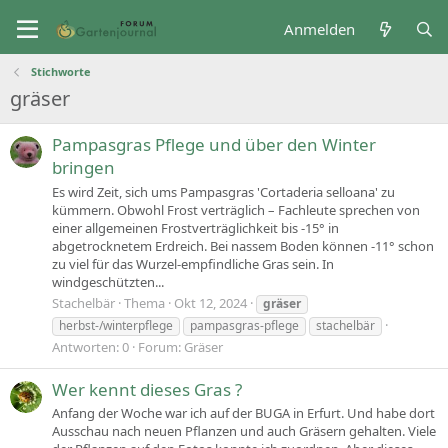
Anmelden
Stichworte
gräser
Pampasgras Pflege und über den Winter
bringen
Es wird Zeit, sich ums Pampasgras 'Cortaderia selloana' zu
kümmern. Obwohl Frost verträglich – Fachleute sprechen von
einer allgemeinen Frostverträglichkeit bis -15° in
abgetrocknetem Erdreich. Bei nassem Boden können -11° schon
zu viel für das Wurzel-empfindliche Gras sein. In
windgeschützten...
Stachelbär
Thema
Okt 12, 2024
gräser
herbst-/winterpflege
pampasgras-pflege
stachelbär
Antworten: 0
Forum:
Gräser
Wer kennt dieses Gras ?
Anfang der Woche war ich auf der BUGA in Erfurt. Und habe dort
Ausschau nach neuen Pflanzen und auch Gräsern gehalten. Viele