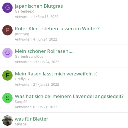
japanischen Blutgras
G
Gartenfee:-)
Antworten
1
Sep 15, 2022
Roter Klee - stehen lassen im Winter?
P
premyog
Antworten
4
Jun 24, 2022
Mein schöner Rollrasen….
G
GartenfreundRide
Antworten
13
Jun 24, 2022
Mein Rasen lässt mich verzweifeln :(
F
Fireflyi87
Antworten
21
Jun 23, 2022
Was hat sich bei meinem Lavendel angesiedelt?
S
Sonja51
Antworten
6
Jun 21, 2022
was für Blätter
Minzoel