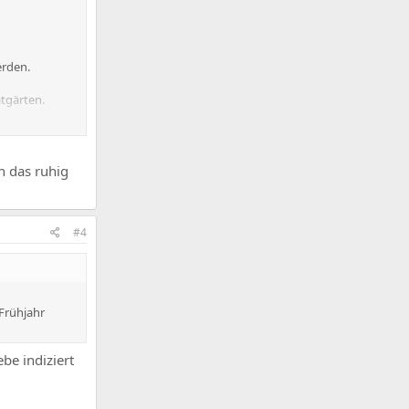
erden.
tgärten.
h das ruhig
#4
 Frühjahr
be indiziert