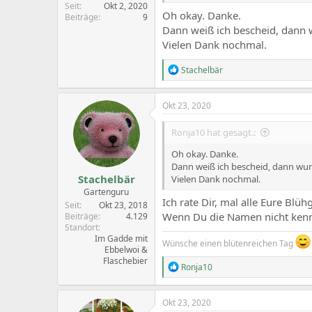
Seit
Okt 2, 2020
Oh okay. Danke.
Beiträge
9
Dann weiß ich bescheid, dann w
Vielen Dank nochmal.
R
Stachelbär
e
a
c
Okt 23, 2020
t
i
Ronja10 hat gesagt.:
o
n
Oh okay. Danke.
s
Dann weiß ich bescheid, dann wurd
:
Stachelbär
Vielen Dank nochmal.
Gartenguru
Ich rate Dir, mal alle Eure Blü
Seit
Okt 23, 2018
Wenn Du die Namen nicht kenns
Beiträge
4.129
Standort
Im Gadde mit
Wünsche einen blütenreichen Tag
Ebbelwoi &
Flaschebier
R
Ronja10
e
a
c
Okt 23, 2020
t