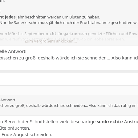
um.
.
ht jedes
Jahr beschnitten werden um Blüten zu haben.
 Nur die Sauerkirsche muss jährlich nach der Fruchtabnahme geschnitten w
t" von März bis September
nicht
für
gärtnerisch
genutzte Flächen und Priva
n wie "auf Stock setzen" also alles bis auf 10-15 cm Höhe abrasieren.
Zum Vergrößern anklicken....
sse Einschränkungen zusätzlich erlassen.
elle Antwort!
 bisschen zu groß, deshalb würde ich sie schneiden... Also kann ic
e Antwort!
sschen zu groß, deshalb würde ich sie schneiden... Also kann ich das ruhig im
im Bereich der Schnittstellen viele besenartige
senkrechte
Austrie
lüte bräuchten.
s Ende August schneiden.