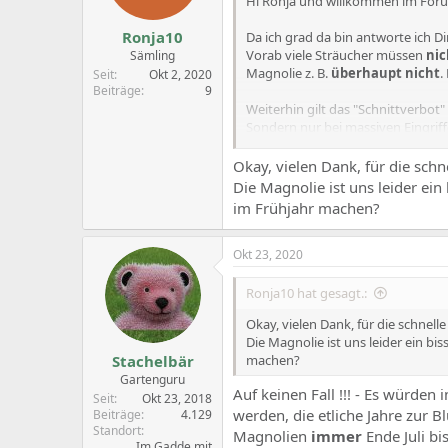
Hi Ronja und willkommen im For
s
:
Ronja10
Da ich grad da bin antworte ich Dir
Vorab viele Sträucher müssen
nic
Sämling
Magnolie z. B.
überhaupt nicht
.
Seit
Okt 2, 2020
Beiträge
9
Weiterhin gilt das "Schnittverbo
Sondern nur bei massiven Eingriffe
Allerdings können Gemeinden gewi
Okay, vielen Dank, für die schn
Genaueres findeest Du hier:
Die Magnolie ist uns leider ein
im Frühjahr machen?
Suche | BFN
www.bfn.de
Okt 23, 2020
Stachelbär grüsst
Ronja10 hat gesagt.:
Okay, vielen Dank, für die schnell
Die Magnolie ist uns leider ein bi
Stachelbär
machen?
Gartenguru
Auf keinen Fall !!! - Es würden 
Seit
Okt 23, 2018
werden, die etliche Jahre zur B
Beiträge
4.129
Standort
Magnolien
immer
Ende Juli bi
Im Gadde mit