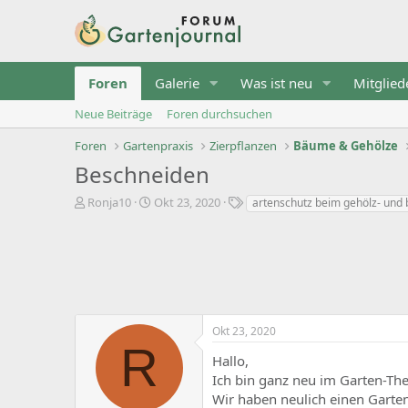
Foren
Galerie
Was ist neu
Mitglied
Neue Beiträge
Foren durchsuchen
Foren
Gartenpraxis
Zierpflanzen
Bäume & Gehölze
Beschneiden
T
B
S
Ronja10
Okt 23, 2020
artenschutz beim gehölz- und
h
e
t
e
g
i
m
i
c
e
n
h
n
n
w
s
d
o
t
a
r
Okt 23, 2020
a
t
t
R
r
u
e
Hallo,
t
m
Ich bin ganz neu im Garten-Th
e
r
Wir haben neulich einen Gart