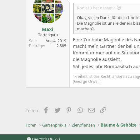
i
Ronja10 hat gesagt.:
o
n
Okay, vielen Dank, für die schnell
s
Die Magnolie ist uns leider ein bi
:
Maxi
machen?
Gartenguru
Eine 7m hohe Magnolie des Nac
Seit
Aug 4, 2019
macht mein Gärtner der bei uns
Beiträge
2.585
Kommt immer auf die Situation
die Magnolie aussieht .
Sah jedes Jahr Bombasitsch aus
"Freiheit ist das Recht, anderen zu sag
(George Orwell )
Facebook
Zwitschern
Pinterest
WhatsApp
E-Mail
Link
Teilen:
Foren
Gartenpraxis
Zierpflanzen
Bäume & Gehölze
Deutsch Du 2.0