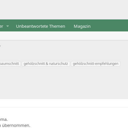
er
Unbeantwortete Themen
Magazin
 baumschnitt
gehölzschnitt & naturschutz
gehölzschnitt-empfehlungen
ema.
en übernommen.