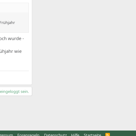
 Frühjahr
och wurde -
ühjahr wie
ingeloggt sein.
ressum
Forenregeln
Datenschutz
Hilfe
Startseite
R