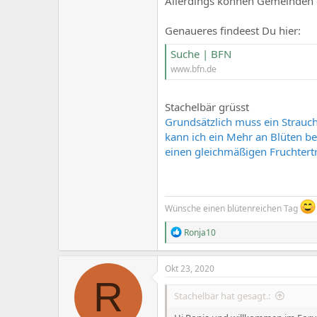
Allerdings können Gemeinden g
Genaueres findeest Du hier:
Suche | BFN
www.bfn.de
Stachelbär grüsst
Grundsätzlich muss ein Strauch
kann ich ein Mehr an Blüten b
einen gleichmäßigen Fruchtert
Wünsche einen blütenreichen Tag
R
Ronja10
e
a
c
Okt 23, 2020
t
R
i
Stachelbär hat gesagt.:
o
n