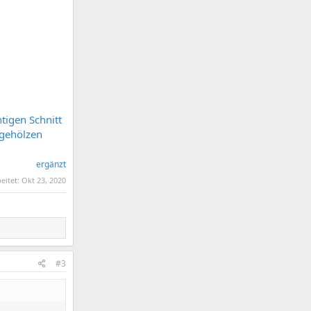
tigen Schnitt
tgehölzen
ergänzt
beitet:
Okt 23, 2020
#3