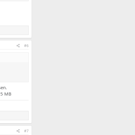
#6
sen.
3.5 MB
#7