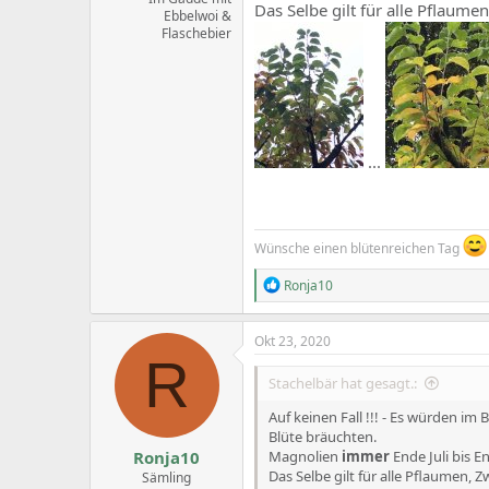
Das Selbe gilt für alle Pflaum
Ebbelwoi &
Flaschebier
...
Wünsche einen blütenreichen Tag
R
Ronja10
e
a
c
Okt 23, 2020
t
R
i
Stachelbär hat gesagt.:
o
n
Auf keinen Fall !!! - Es würden im 
s
Blüte bräuchten.
:
Ronja10
Magnolien
immer
Ende Juli bis 
Das Selbe gilt für alle Pflaumen,
Sämling