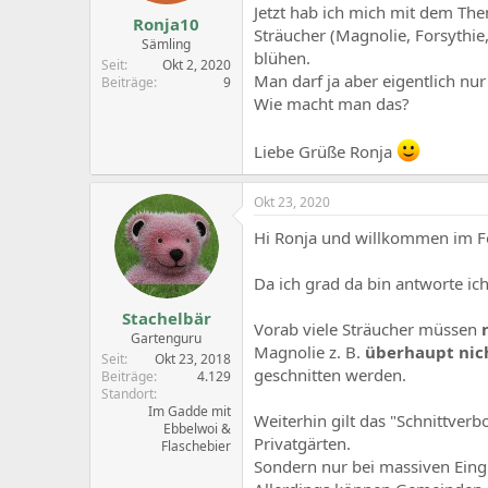
Jetzt hab ich mich mit dem Th
Ronja10
Sträucher (Magnolie, Forsythie, 
Sämling
blühen.
Seit
Okt 2, 2020
Man darf ja aber eigentlich nu
Beiträge
9
Wie macht man das?
Liebe Grüße Ronja
Okt 23, 2020
Hi Ronja und willkommen im 
Da ich grad da bin antworte ich
Stachelbär
Vorab viele Sträucher müssen
Gartenguru
Magnolie z. B.
überhaupt nic
Seit
Okt 23, 2018
geschnitten werden.
Beiträge
4.129
Standort
Im Gadde mit
Weiterhin gilt das "Schnittver
Ebbelwoi &
Privatgärten.
Flaschebier
Sondern nur bei massiven Eingri