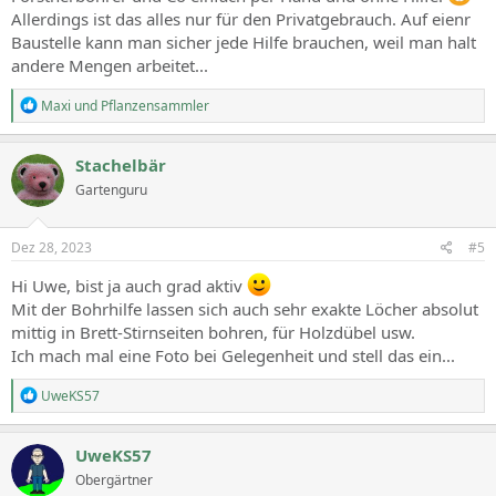
Allerdings ist das alles nur für den Privatgebrauch. Auf eienr
Baustelle kann man sicher jede Hilfe brauchen, weil man halt
andere Mengen arbeitet...
R
Maxi
und
Pflanzensammler
e
a
c
Stachelbär
t
Gartenguru
i
o
n
s
Dez 28, 2023
#5
:
Hi Uwe, bist ja auch grad aktiv
Mit der Bohrhilfe lassen sich auch sehr exakte Löcher absolut
mittig in Brett-Stirnseiten bohren, für Holzdübel usw.
Ich mach mal eine Foto bei Gelegenheit und stell das ein...
R
UweKS57
e
a
c
UweKS57
t
Obergärtner
i