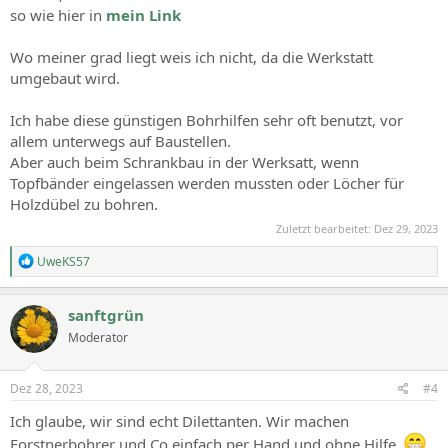
so wie hier in
mein Link
Wo meiner grad liegt weis ich nicht, da die Werkstatt
umgebaut wird.
Ich habe diese günstigen Bohrhilfen sehr oft benutzt, vor
allem unterwegs auf Baustellen.
Aber auch beim Schrankbau in der Werksatt, wenn
Topfbänder eingelassen werden mussten oder Löcher für
Holzdübel zu bohren.
Zuletzt bearbeitet:
Dez 29, 2023
R
UweKS57
e
a
c
sanftgrün
t
Moderator
i
o
n
s
Dez 28, 2023
#4
:
Ich glaube, wir sind echt Dilettanten. Wir machen
Forstnerbohrer und Co einfach per Hand und ohne Hilfe.