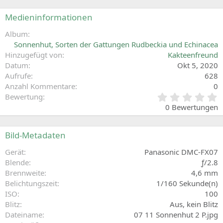
Medieninformationen
Album
Sonnenhut, Sorten der Gattungen Rudbeckia und Echinacea
Hinzugefügt von
Kakteenfreund
Datum
Okt 5, 2020
Aufrufe
628
Anzahl Kommentare
0
0
Bewertung
,
0 Bewertungen
0
0
S
Bild-Metadaten
t
e
Gerät
Panasonic DMC-FX07
r
Blende
ƒ/2.8
n
Brennweite
4,6 mm
(
Belichtungszeit
1/160 Sekunde(n)
e
ISO
100
)
Blitz
Aus, kein Blitz
Dateiname
07 11 Sonnenhut 2 P.jpg