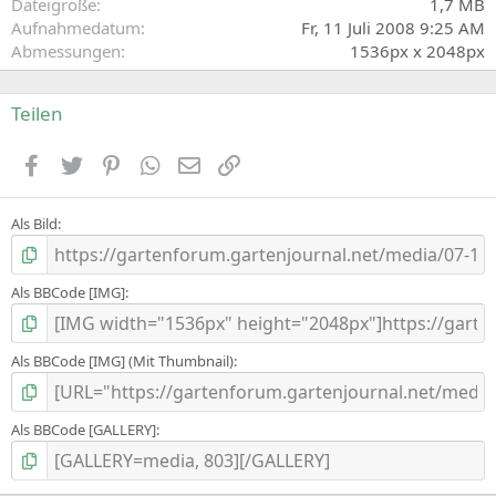
Dateigröße
1,7 MB
Aufnahmedatum
Fr, 11 Juli 2008 9:25 AM
Abmessungen
1536px x 2048px
Teilen
Facebook
Zwitschern
Pinterest
WhatsApp
E-Mail
Link
Als Bild
Als BBCode [IMG]
Als BBCode [IMG] (Mit Thumbnail)
Als BBCode [GALLERY]