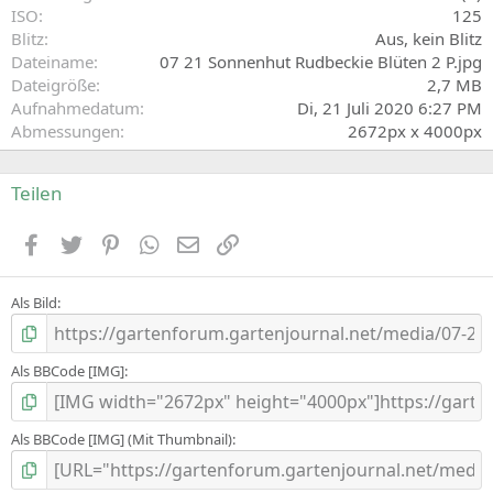
ISO
125
)
Blitz
Aus, kein Blitz
Dateiname
07 21 Sonnenhut Rudbeckie Blüten 2 P.jpg
Dateigröße
2,7 MB
Aufnahmedatum
Di, 21 Juli 2020 6:27 PM
Abmessungen
2672px x 4000px
Teilen
Facebook
Zwitschern
Pinterest
WhatsApp
E-Mail
Link
Als Bild
Als BBCode [IMG]
Als BBCode [IMG] (Mit Thumbnail)