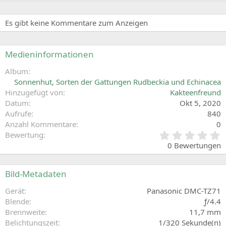
Es gibt keine Kommentare zum Anzeigen
Medieninformationen
Album
Sonnenhut, Sorten der Gattungen Rudbeckia und Echinacea
Hinzugefügt von
Kakteenfreund
Datum
Okt 5, 2020
Aufrufe
840
Anzahl Kommentare
0
0
Bewertung
,
0 Bewertungen
0
0
S
Bild-Metadaten
t
e
Gerät
Panasonic DMC-TZ71
r
Blende
ƒ/4.4
n
Brennweite
11,7 mm
(
Belichtungszeit
1/320 Sekunde(n)
e