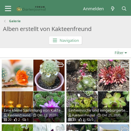
Anmelden
Galerie
Alben erstellt von Kakteenfreund
Navigation
Filter
Eine kleine Sammlung von Kakteen
Einheimische und eingebürgerte Sukkulenten
Kakteenfreund
Okt 22, 2020
Kakteenfreund
Okt 21, 2020
20
2
1
23
2
0