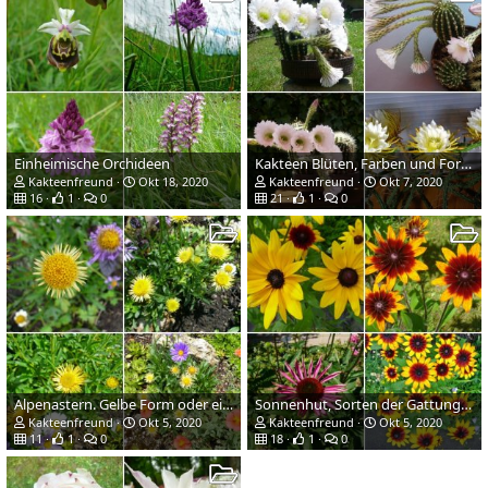
Einheimische Orchideen
Kakteen Blüten, Farben und Formen
Kakteenfreund
Okt 18, 2020
Kakteenfreund
Okt 7, 2020
16
1
0
21
1
0
Alpenastern. Gelbe Form oder eine Mutation?
Sonnenhut, Sorten der Gattungen Rudbeckia und Echinacea
Kakteenfreund
Okt 5, 2020
Kakteenfreund
Okt 5, 2020
11
1
0
18
1
0