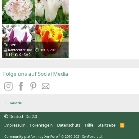
Tulpen
Kakteenfreund
Dez 2, 2019
14
0
0
Folge uns auf Social Media
Galerie
Deutsch Du 2.0
Impressum
Forenregeln
Datenschutz
Hilfe
Startseite
R
S
S
®
Community platform by XenForo
© 2010-2021 XenForo Ltd.