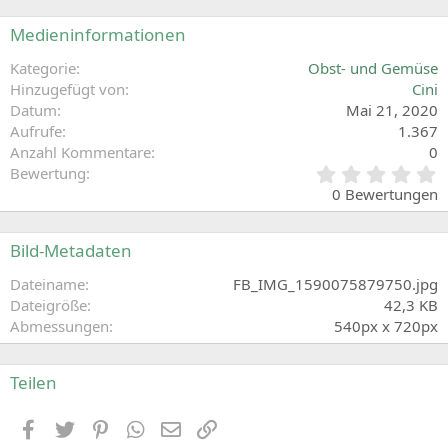
Medieninformationen
Kategorie
Obst- und Gemüse
Hinzugefügt von
Cini
Datum
Mai 21, 2020
Aufrufe
1.367
Anzahl Kommentare
0
0
Bewertung
,
0 Bewertungen
0
0
S
Bild-Metadaten
t
e
Dateiname
FB_IMG_1590075879750.jpg
r
Dateigröße
42,3 KB
n
Abmessungen
540px x 720px
(
e
)
Teilen
Facebook
Zwitschern
Pinterest
WhatsApp
E-Mail
Link