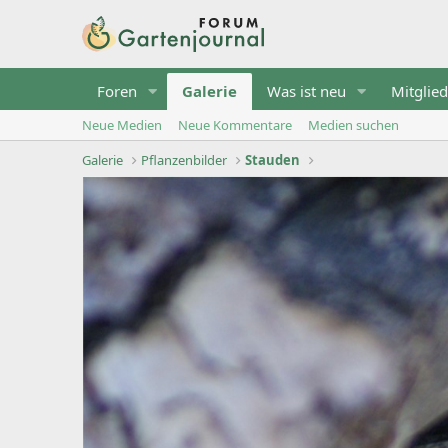
Foren
Galerie
Was ist neu
Mitglied
Neue Medien
Neue Kommentare
Medien suchen
Galerie
Pflanzenbilder
Stauden