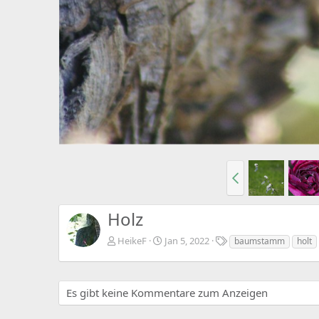
Holz
S
HeikeF
Jan 5, 2022
baumstamm
holt
t
i
c
h
Es gibt keine Kommentare zum Anzeigen
w
o