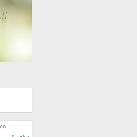
nen
Stauden