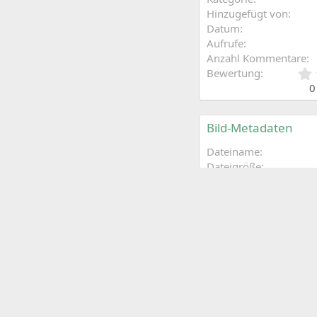
Hinzugefügt von
Datum
Aufrufe
Anzahl Kommentare
Bewertung
0
Bild-Metadaten
Dateiname
Dateigröße
Abmessungen
116
Teilen
Facebook
Zwitschern
Pintere
Wh
Als Bild