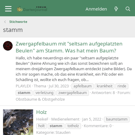
Anmelden
Stichworte
stamm
Zwergapfelbaum mit "seltsam aufgeplatzten
Beulen" am Stamm. Was hat mein Baum?
Hallo, ich habe neuerdings ein paar "seltsam aufgeplatzte
Beulen" (keine Ahnung wie ich das sonst bezeichnen soll) an
meinem dreijährigen Zwergapfelbaum entdeckt (siehe Bilder). Da
ich mir sogen mache, ob das eine Krankheit, ein Pilz oder ein
Schädling ist, wollte ich euch fragen, ob...
PLAYLEX
Thema
Jul 30, 2023
apfelbaum
krankheit
rinde
Antworten: 8
Forum:
stamm
verletzung
zwergapfelbaum
Obstbäume & Obstgehölze
Holz
HeikeF
Medienelement
Jan 5, 2022
baumstamm
Kommentare: 0
holt
stamm
totholz
Kategorie: Stauden