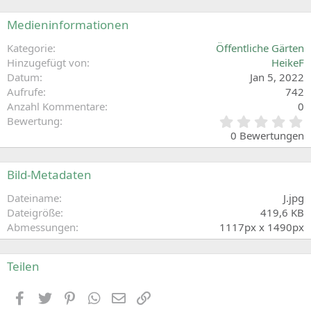
Medieninformationen
Kategorie
Öffentliche Gärten
Hinzugefügt von
HeikeF
Datum
Jan 5, 2022
Aufrufe
742
Anzahl Kommentare
0
0
Bewertung
,
0 Bewertungen
0
0
S
Bild-Metadaten
t
e
Dateiname
J.jpg
r
Dateigröße
419,6 KB
n
Abmessungen
1117px x 1490px
(
e
)
Teilen
Facebook
Zwitschern
Pinterest
WhatsApp
E-Mail
Link