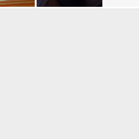
ngetüme
IMAG0061.jpg
VID-20191028-W
9, 2020
Aloelle
Feb 22, 2020
Aloelle
Dez 29
1
0
2
2