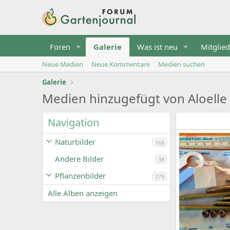
Foren
Galerie
Was ist neu
Mitglied
Neue Medien
Neue Kommentare
Medien suchen
Galerie
Medien hinzugefügt von Aloelle
Navigation
Naturbilder
168
Andere Bilder
38
Pflanzenbilder
279
Alle Alben anzeigen