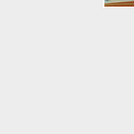
Eigenartige U
Aloelle
Sep 
1
12