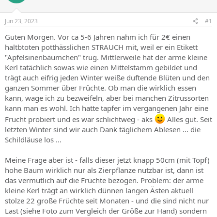
Jun 23, 2023
#1
Guten Morgen. Vor ca 5-6 Jahren nahm ich für 2€ einen
haltbtoten potthässlichen STRAUCH mit, weil er ein Etikett
"Apfelsinenbäumchen" trug. Mittlerweile hat der arme kleine
Kerl tatächlich sowas wie einen Mittelstamm gebildet und
trägt auch eifrig jeden Winter weiße duftende Blüten und den
ganzen Sommer über Früchte. Ob man die wirklich essen
kann, wage ich zu bezweifeln, aber bei manchen Zitrussorten
kann man es wohl. Ich hatte tapfer im vergangenen Jahr eine
Frucht probiert und es war schlichtweg - äks
Alles gut. Seit
letzten Winter sind wir auch Dank täglichem Ablesen ... die
Schildläuse los ...
Meine Frage aber ist - falls dieser jetzt knapp 50cm (mit Topf)
hohe Baum wirklich nur als Zierpflanze nutzbar ist, dann ist
das vermutlich auf die Früchte bezogen. Problem: der arme
kleine Kerl trägt an wirklich dünnen langen Ästen aktuell
stolze 22 große Früchte seit Monaten - und die sind nicht nur
Last (siehe Foto zum Vergleich der Größe zur Hand) sondern