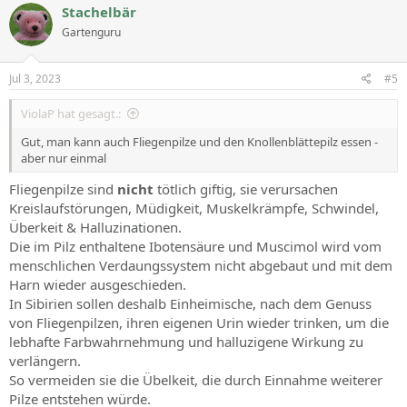
c
Stachelbär
t
Gartenguru
i
o
n
s
Jul 3, 2023
#5
:
ViolaP hat gesagt.:
Gut, man kann auch Fliegenpilze und den Knollenblättepilz essen -
aber nur einmal
Fliegenpilze sind
nicht
tötlich giftig, sie verursachen
Kreislaufstörungen, Müdigkeit, Muskelkrämpfe, Schwindel,
Überkeit & Halluzinationen.
Die im Pilz enthaltene Ibotensäure und Muscimol wird vom
menschlichen Verdaungssystem nicht abgebaut und mit dem
Harn wieder ausgeschieden.
In Sibirien sollen deshalb Einheimische, nach dem Genuss
von Fliegenpilzen, ihren eigenen Urin wieder trinken, um die
lebhafte Farbwahrnehmung und halluzigene Wirkung zu
verlängern.
So vermeiden sie die Übelkeit, die durch Einnahme weiterer
Pilze entstehen würde.