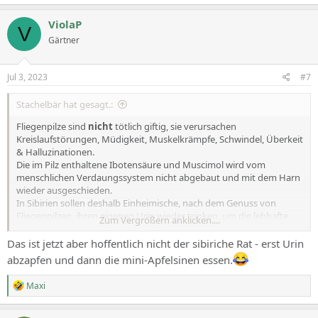
ViolaP
V
Gärtner
Jul 3, 2023
#7
Stachelbär hat gesagt.:
Fliegenpilze sind
nicht
tötlich giftig, sie verursachen
Kreislaufstörungen, Müdigkeit, Muskelkrämpfe, Schwindel, Überkeit
& Halluzinationen.
Die im Pilz enthaltene Ibotensäure und Muscimol wird vom
menschlichen Verdaungssystem nicht abgebaut und mit dem Harn
wieder ausgeschieden.
In Sibirien sollen deshalb Einheimische, nach dem Genuss von
Fliegenpilzen, ihren eigenen Urin wieder trinken, um die lebhafte
Zum Vergrößern anklicken....
Farbwahrnehmung und halluzigene Wirkung zu verlängern.
So vermeiden sie die Übelkeit, die durch Einnahme weiterer Pilze
Das ist jetzt aber hoffentlich nicht der sibiriche Rat - erst Urin
entstehen würde.
abzapfen und dann die mini-Apfelsinen essen.
R
Maxi
e
a