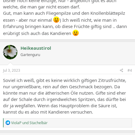
bisher noch keine einzige, Nur - angeblich gibt es auch
welche, die man gar nicht essen darf.
Gut, man kann auch Fliegenpilze und den Knollenblättepilz
essen - aber nur einmal
) Ich weiß nicht, wie man in
Erfahrung bringen kann, ob diese Früchte giftig sind .. dann
erübrigt sich auch das Kandieren
Heikeaustirol
Gartenguru
Jul 3, 2023
#4
Soviel ich weiß, gibt es keine wirklich giftigen Zitrusfrüchte,
nur ungenießbare, rein auf den Geschmack bezogen. Da
könnte man nur die ätherischen Öle nutzen. Gifte sind eher
auf der Schale durch irgendwelches Spritzen, das dürfte bei
dir ja wegfallen. Wenn das Hauptproblem die Säure ist,
kannst du es also mit Kandieren versuchen.
R
ViolaP
und
Stachelbär
e
a