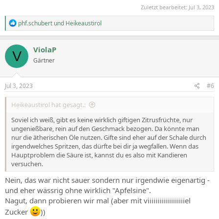
Zuletzt bearbeitet:
Jul 3, 2023
R
phf.schubert
und
Heikeaustirol
e
a
c
ViolaP
V
t
Gärtner
i
o
n
s
Jul 3, 2023
#6
:
Heikeaustirol hat gesagt.:
Soviel ich weiß, gibt es keine wirklich giftigen Zitrusfrüchte, nur
ungenießbare, rein auf den Geschmack bezogen. Da könnte man
nur die ätherischen Öle nutzen. Gifte sind eher auf der Schale durch
irgendwelches Spritzen, das dürfte bei dir ja wegfallen. Wenn das
Hauptproblem die Säure ist, kannst du es also mit Kandieren
versuchen.
Nein, das war nicht sauer sondern nur irgendwie eigenartig -
und eher wässrig ohne wirklich "Apfelsine".
Nagut, dann probieren wir mal (aber mit viiiiiiiiiiiiiiiiiiiel
Zucker
))