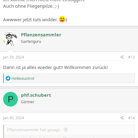
Auch ohne Fliegenpilze. ;-)
Awwwer jetzt tuts widder.
)
Pflanzensammler
Gartenguru
Jan 29, 2024
#13
Dann ist ja alles wieder gut!! Willkommen zurück!
R
Heikeaustirol
e
a
c
phf.schubert
P
t
Gärtner
i
o
n
s
Jan 30, 2024
#14
:
Pflanzensammler hat gesagt.: