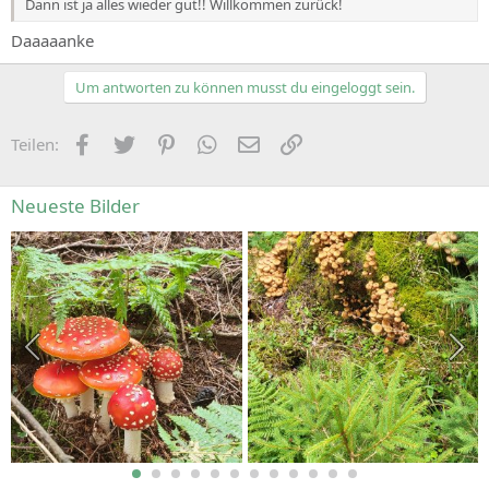
Dann ist ja alles wieder gut!! Willkommen zurück!
Daaaaanke
Um antworten zu können musst du eingeloggt sein.
Facebook
Zwitschern
Pinterest
WhatsApp
E-Mail
Link
Teilen:
Neueste Bilder