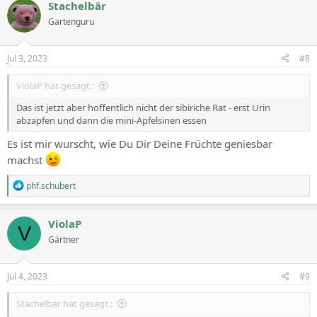
c
Stachelbär
t
Gartenguru
i
o
n
s
Jul 3, 2023
#8
:
ViolaP hat gesagt.:
Das ist jetzt aber hoffentlich nicht der sibiriche Rat - erst Urin
abzapfen und dann die mini-Apfelsinen essen
Es ist mir wurscht, wie Du Dir Deine Früchte geniesbar
machst
R
phf.schubert
e
a
c
ViolaP
V
t
Gärtner
i
o
n
s
Jul 4, 2023
#9
:
Stachelbär hat gesagt.: