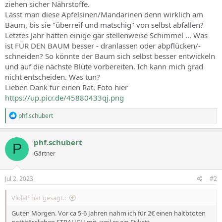
ziehen sicher Nährstoffe.
Lässt man diese Apfelsinen/Mandarinen denn wirklich am
Baum, bis sie "überreif und matschig" von selbst abfallen?
Letztes Jahr hatten einige gar stellenweise Schimmel ... Was
ist FÜR DEN BAUM besser - dranlassen oder abpflücken/-
schneiden? So könnte der Baum sich selbst besser entwickeln
und auf die nächste Blüte vorbereiten. Ich kann mich grad
nicht entscheiden. Was tun?
Lieben Dank für einen Rat. Foto hier
https://up.picr.de/45880433qj.png
R
phf.schubert
e
a
c
phf.schubert
P
t
Gärtner
i
o
n
s
Jul 2, 2023
#2
:
ViolaP hat gesagt.:
Guten Morgen. Vor ca 5-6 Jahren nahm ich für 2€ einen haltbtoten