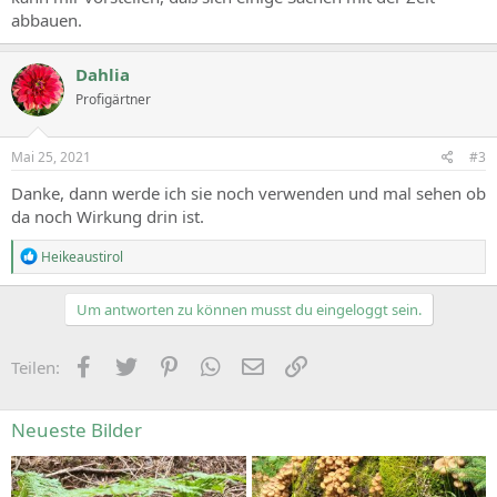
abbauen.
Dahlia
Profigärtner
Mai 25, 2021
#3
Danke, dann werde ich sie noch verwenden und mal sehen ob
da noch Wirkung drin ist.
R
Heikeaustirol
e
a
c
Um antworten zu können musst du eingeloggt sein.
t
i
o
Facebook
Zwitschern
Pinterest
WhatsApp
E-Mail
Link
Teilen:
n
s
:
Neueste Bilder