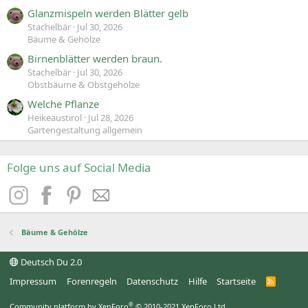
Glanzmispeln werden Blätter gelb
Stachelbär
Jul 30, 2026
Bäume & Gehölze
Birnenblätter werden braun.
Stachelbär
Jul 30, 2026
Obstbäume & Obstgehölze
Welche Pflanze
Heikeaustirol
Jul 28, 2026
Gartengestaltung allgemein
Folge uns auf Social Media
Bäume & Gehölze
Deutsch Du 2.0
Impressum
Forenregeln
Datenschutz
Hilfe
Startseite
R
S
S
®
Community platform by XenForo
© 2010-2021 XenForo Ltd.