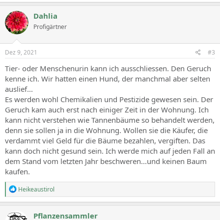
Dahlia
Profigärtner
Dez 9, 2021
#3
Tier- oder Menschenurin kann ich ausschliessen. Den Geruch
kenne ich. Wir hatten einen Hund, der manchmal aber selten
auslief...
Es werden wohl Chemikalien und Pestizide gewesen sein. Der
Geruch kam auch erst nach einiger Zeit in der Wohnung. Ich
kann nicht verstehen wie Tannenbäume so behandelt werden,
denn sie sollen ja in die Wohnung. Wollen sie die Käufer, die
verdammt viel Geld für die Bäume bezahlen, vergiften. Das
kann doch nicht gesund sein. Ich werde mich auf jeden Fall an
dem Stand vom letzten Jahr beschweren...und keinen Baum
kaufen.
R
Heikeaustirol
e
a
c
Pflanzensammler
t