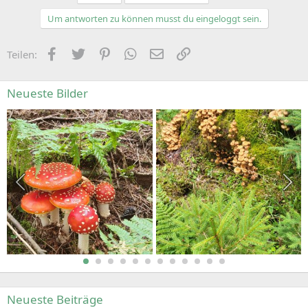
Um antworten zu können musst du eingeloggt sein.
Facebook
Zwitschern
Pinterest
WhatsApp
E-Mail
Link
Teilen:
Neueste Bilder
Neueste Beiträge