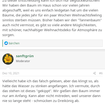
Zu dieser Entscheidung kann ich dich nur beglückwünschen!
Wir haben den Baum im Haus schon vor vielen Jahren
abgeschafft, weil es uns einfach leidgetan hat um die vielen
Bäume, die jedes Jahr für ein paar Wochen Weihnachtsfeeling
sinnlos sterben müssen. Bisher haben wir den "Tannenbaum"
auch nicht vermisst, es gibt so viele andere Möglichkeiten,
mit schöner, nachhaltiger Weihnachtsdeko für Atmosphäre zu
sorgen.
R
bärchen
e
a
c
sanftgrün
t
Moderator
i
o
n
s
Dez 10, 2021
#6
:
Vielleicht habe ich das falsch gelesen, aber das klingt so, als
hätte das Wasser zu stinken angefangen. Ich vermute, durch
das stehen ist dieses "gekippt". Wir gießen den Baum immer
nur am Anfang. Kann aber nicht mitreden, weil unserer dann
nie so lange steht - schmücken zu Dreikönig ab.