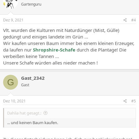
Gartenguru
i
o
n
s
Dez 9, 2021
#4
:
Vlt. wurden die Kulturen mit Naturdünger (Mist, Gülle)
gedüngt und einiges landete im Grün ...
Wir kaufen unseren Baum immer bei einem kleinen Erzeuger,
da laufen nur
Shropshire-Schafe
durch die Plantage! Die
verbeißen keine Tannen ...
Unsere Schafe würden alles nieder machen !
Gast_2342
G
Gast
Dez 10, 2021
#5
Dahlia hat gesagt.:
... und keinen Baum kaufen.