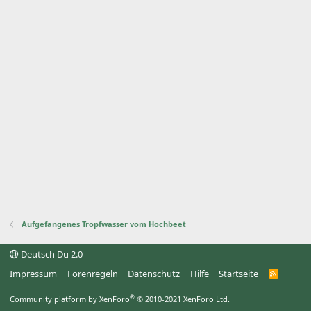
Aufgefangenes Tropfwasser vom Hochbeet
Deutsch Du 2.0
Impressum
Forenregeln
Datenschutz
Hilfe
Startseite
R
S
S
®
Community platform by XenForo
© 2010-2021 XenForo Ltd.