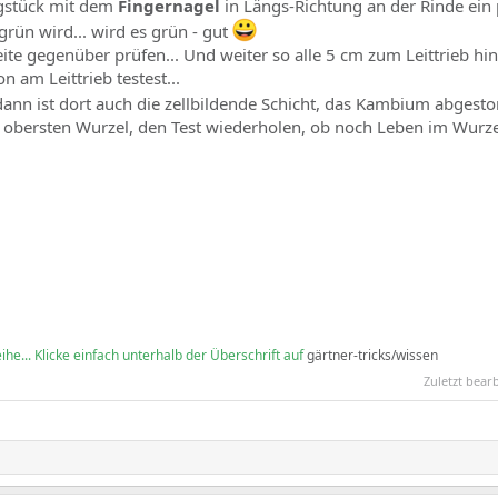
gstück mit dem
Fingernagel
in Längs-Richtung an der Rinde ein
 grün wird... wird es grün - gut
eite gegenüber prüfen... Und weiter so alle 5 cm zum Leittrieb hin
 am Leittrieb testest...
 dann ist dort auch die zellbildende Schicht, das Kambium abgest
 obersten Wurzel, den Test wiederholen, ob noch Leben im Wurze
he... Klicke einfach unterhalb der Überschrift auf
gärtner-tricks/wissen
Zuletzt bear