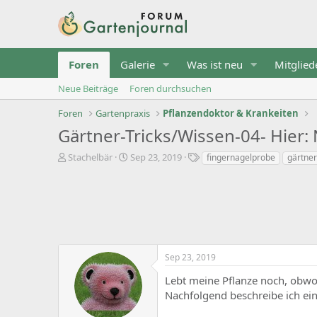
Foren
Galerie
Was ist neu
Mitglied
Neue Beiträge
Foren durchsuchen
Foren
Gartenpraxis
Pflanzendoktor & Krankeiten
Gärtner-Tricks/Wissen-04- Hier
T
B
S
Stachelbär
Sep 23, 2019
fingernagelprobe
gärtner
h
e
t
e
g
i
m
i
c
e
n
h
n
n
w
s
d
o
t
a
r
Sep 23, 2019
a
t
t
r
u
e
Lebt meine Pflanze noch, obwoh
t
m
Nachfolgend beschreibe ich eine
e
r