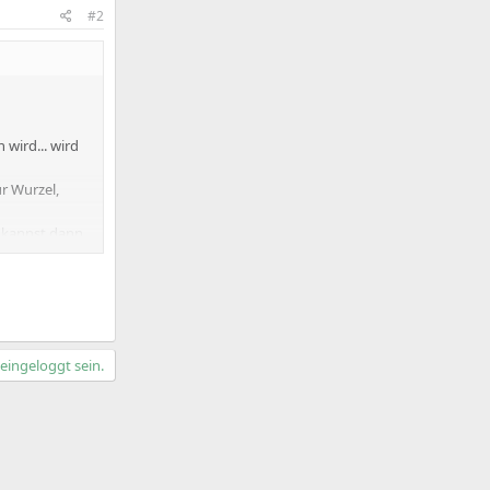
#2
 wird... wird
ur Wurzel,
kannst dann
ingeloggt sein.