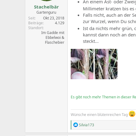
An einem Ast- oder Zwei
Stachelbär
Millimeter kratzen bis es
Gartenguru
Falls nicht, auch an der S
Seit
Okt 23, 2018
zur Wurzel, wenn Du schon
Beiträge
4.129
Standort
Ist da nichts mehr grün,
Im Gadde mit
kannst dann noch an den
Ebbelwoi &
steckt...
Flaschebier
Es gibt noch mehr Themen in dieser Rei
Wünsche einen blütenreichen Tag
R
Silvia173
e
a