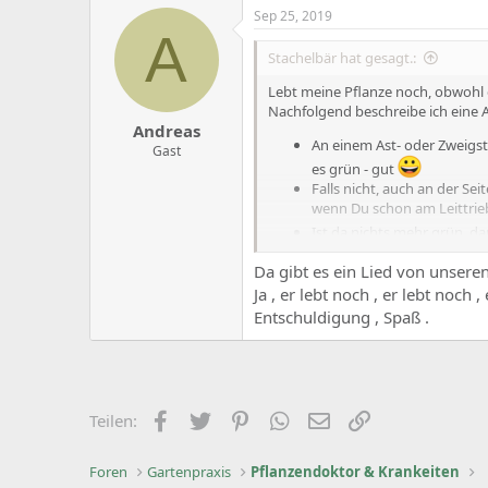
c
Sep 25, 2019
t
A
i
Stachelbär hat gesagt.:
o
n
Lebt meine Pflanze noch, obwohl d
s
Nachfolgend beschreibe ich eine Ar
:
Andreas
An einem Ast- oder Zweigstü
Gast
es grün - gut
Falls nicht, auch an der Sei
wenn Du schon am Leittrieb 
Ist da nichts mehr grün, d
noch an den obersten Wurze
Da gibt es ein Lied von unseren
Anhang anzeigen 3035
Anhang an
Ja , er lebt noch , er lebt noch , 
Entschuldigung , Spaß .
Facebook
Zwitschern
Pinterest
WhatsApp
E-Mail
Link
Teilen:
Foren
Gartenpraxis
Pflanzendoktor & Krankeiten