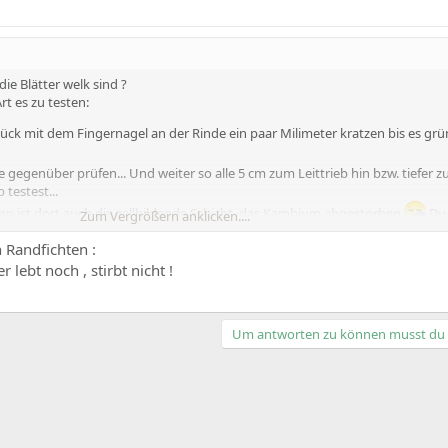
ie Blätter welk sind ?
t es zu testen:
ck mit dem Fingernagel an der Rinde ein paar Milimeter kratzen bis es grün
te gegenüber prüfen... Und weiter so alle 5 cm zum Leittrieb hin bzw. tiefer z
testest...
ann ist dort auch die zellbildende Schicht, das Kambium abgestorben
Du 
Zum Vergrößern anklicken....
l, den Test wiederholen, ob noch Leben im Wurzelstock steckt...
 Randfichten :
zeigen 3034
er lebt noch , stirbt nicht !
Um antworten zu können musst du e