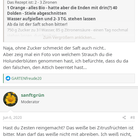
Das Rezept ist: 2 - 3 Zironen
1 Orange - alles Bio - hatte aber die Enden mit drin(?) 40
Dolden - Stiele abgeschnitten
Wasser aufgießen und 2- 3 TG. stehen lassen
Ab da ist der Saft schon bitter!
750 g Zucker zu 3 l Wasser, 85 g Zitronensäure - einen Tag nochmal
stehen lassen, durchseihen
Zum Vergrößern anklicken....
Meine Frage ist auch, ob mein Holunderbaum eine gute Sorte ist -
dicker Stamm - kann ja kein Attich sein - oder?
Naja, ohne Zucker schmeckt der Saft auch nicht..
Aber zeig mal ein Foto von welchem Strauch du die
Holunderblüten genommen hast, ich befürchte, dass du da
den falschen, den Attich beerntet hast...
R
GARTENfreude20
e
a
c
sanftgrün
t
Moderator
i
o
n
s
Jun 6, 2020
#8
:
Hast du Zesten reingemacht? Das weiße bei Zitrusfrüchten ist
bitter. Man darf das weiße nicht mit abreiben. Ich weiß nicht,