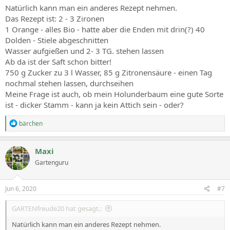
Natürlich kann man ein anderes Rezept nehmen.
Das Rezept ist: 2 - 3 Zironen
1 Orange - alles Bio - hatte aber die Enden mit drin(?) 40
Dolden - Stiele abgeschnitten
Wasser aufgießen und 2- 3 TG. stehen lassen
Ab da ist der Saft schon bitter!
750 g Zucker zu 3 l Wasser, 85 g Zitronensäure - einen Tag
nochmal stehen lassen, durchseihen
Meine Frage ist auch, ob mein Holunderbaum eine gute Sorte
ist - dicker Stamm - kann ja kein Attich sein - oder?
R
bärchen
e
a
c
Maxi
t
Gartenguru
i
o
n
s
Jun 6, 2020
#7
:
GARTENfreude20 hat gesagt.:
Natürlich kann man ein anderes Rezept nehmen.