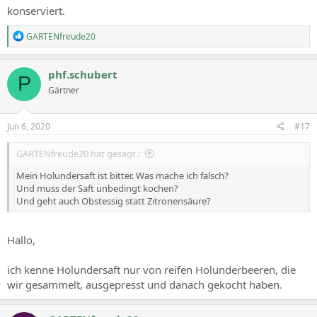
konserviert.
R
GARTENfreude20
e
a
c
phf.schubert
P
t
Gärtner
i
o
n
s
Jun 6, 2020
#17
:
GARTENfreude20 hat gesagt.:
Mein Holundersaft ist bitter. Was mache ich falsch?
Und muss der Saft unbedingt kochen?
Und geht auch Obstessig statt Zitronensäure?
Hallo,
ich kenne Holundersaft nur von reifen Holunderbeeren, die
wir gesammelt, ausgepresst und danach gekocht haben.