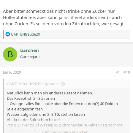
Aber bitter schmeckt das nicht (trinke ohne Zucker nur
Hollerblütentee, aber kann ja nicht viel anders sein) - auch
ohne Zucker. Es sei denn von den Zitrufrüchten, wie gesagt...
R
GARTENfreude20
e
a
c
bärchen
B
t
Gartenguru
i
o
n
s
Jun 6, 2020
#10
:
GARTENfreude20 hat gesagt.:
Natürlich kann man ein anderes Rezept nehmen.
Das Rezept ist: 2 - 3 Zironen
1 Orange - alles Bio - hatte aber die Enden mit drin(?) 40 Dolden -
Stiele abgeschnitten
Wasser aufgießen und 2- 3 TG. stehen lassen
Ab da ist der Saft schon bitter!
750 g Zucker zu 3 l Wasser, 85 g Zitronensäure - einen Tag nochmal
stehen lassen, durchseihen
Zum Vergrößern anklicken....