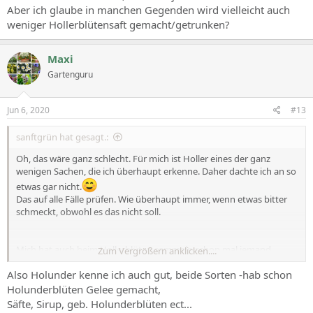
Aber ich glaube in manchen Gegenden wird vielleicht auch
weniger Hollerblütensaft gemacht/getrunken?
Maxi
Gartenguru
Jun 6, 2020
#13
sanftgrün hat gesagt.:
Oh, das wäre ganz schlecht. Für mich ist Holler eines der ganz
wenigen Sachen, die ich überhaupt erkenne. Daher dachte ich an so
etwas gar nicht.
Das auf alle Fälle prüfen. Wie überhaupt immer, wenn etwas bitter
schmeckt, obwohl es das nicht soll.
Mich hat auch beim Hollerblüten sammeln schon mal jemand
Zum Vergrößern anklicken....
angesprochen, ob man das wirklich nehmen kann und ich mich das
Also Holunder kenne ich auch gut, beide Sorten -hab schon
so traue. Nur mit Holler bin ich aufgewachsen, das traue ich mir als
eines der wenigen Sachen sicher zu. Für mich war das damals
Holunderblüten Gelee gemacht,
seltsam, dass das jemand so nicht kennt. Aber ich glaube in
Säfte, Sirup, geb. Holunderblüten ect...
manchen Gegenden wird vielleicht auch weniger Hollerblütensaft