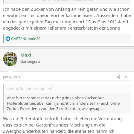
Meine Frage ist auch, ob mein Holunderbaum eine gute Sorte ist -
dicker Stamm - kann ja kein Attich sein - oder?
Ich habe den Zucker von Anfang an rein getan und wie schon
erwähnt ein Teil davon vorher karamellisiert. Ausserdem habe
ich das ganze jeden Tag mal umgerührt.( Das Glas 10l )stand
abgedeckt mit einem Teller am Fensterbrett in der Sonne
R
GARTENfreude20
e
a
c
Maxi
t
Gartenguru
i
o
n
s
Jun 6, 2020
#11
:
sanftgrün hat gesagt.:
Aber bitter schmeckt das nicht (trinke ohne Zucker nur
Hollerblütentee, aber kann ja nicht viel anders sein) - auch ohne
Zucker. Es sei denn von den Zitrufrüchten, wie gesagt...
Was die Bitterstoffe betrifft, habe ich eben die Vermutung,
dass es sich bei Gartenfreundes Mischung um die
Zwergholunderblüten handelt, die enthalten nähmlich