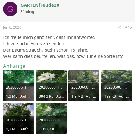
GARTENfreude20
G
Sämling
Jun 6, 2020
#15
Ich freue mich ganz sehr, dass Ihr antwortet.
Ich versuche Fotos zu senden.
Der Baum/Strauch? steht schon 15 Jahre.
Wer kann dies beurteilen, was das, bzw. für eine Sorte ist?
Anhänge
20200606_194234.jpg
20200606_194153.jpg
20200606_194026.jpg
20200606_194146.jpg
1,3 MB · Aufrufe: 425
884,3 KB · Aufrufe: 460
1,9 MB · Aufrufe: 467
999 KB · Aufrufe: 439
20200606_194210.jpg
20200606_194238.jpg
1,3 MB · Aufrufe: 464
1.012,7 KB · Aufrufe: 482