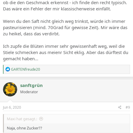
ob die den Geschmack erkennst - ich finde den recht typisch.
Das wäre ein Fehler der mir klassischerweise einfällt.
Wenn du den Saft nicht gleich weg trinkst, würde ich immer
pasteurisieren (mind. 70Grad für gewisse Zeit). Mir wäre das
zu heikel, dass das verdirbt.
Ich zupfe die Blüten immer sehr gewissenhaft weg, weil die
Stiele schmecken aus meienr Sicht eklig. Aber das dürftest du
gemacht haben...
R
GARTENfreude20
e
a
c
sanftgrün
t
Moderator
i
o
n
s
Jun 6, 2020
#9
:
Maxi hat gesagt.:
Naja, ohne Zucker??