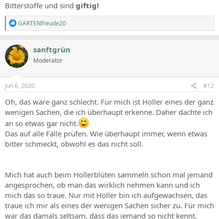
Bitterstoffe und sind
giftig!
R
GARTENfreude20
e
a
c
sanftgrün
t
Moderator
i
o
n
s
Jun 6, 2020
#12
:
Oh, das wäre ganz schlecht. Für mich ist Holler eines der ganz
wenigen Sachen, die ich überhaupt erkenne. Daher dachte ich
an so etwas gar nicht.
Das auf alle Fälle prüfen. Wie überhaupt immer, wenn etwas
bitter schmeckt, obwohl es das nicht soll.
Mich hat auch beim Hollerblüten sammeln schon mal jemand
angesprochen, ob man das wirklich nehmen kann und ich
mich das so traue. Nur mit Holler bin ich aufgewachsen, das
traue ich mir als eines der wenigen Sachen sicher zu. Für mich
war das damals seltsam, dass das jemand so nicht kennt.