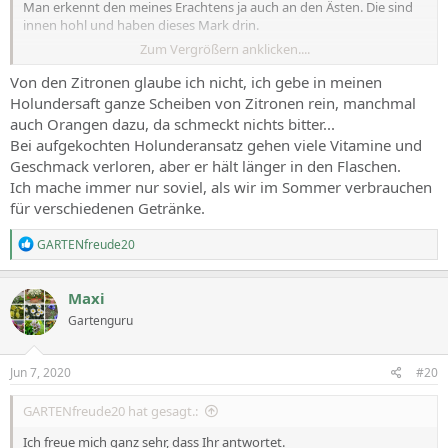
Man erkennt den meines Erachtens ja auch an den Ästen. Die sind
innen hohl und haben dieses Mark drin.
Zum Vergrößern anklicken....
Ich bleibe dabei. Entweder kommt das von den Zitronen oder
es ist irgendwie verdorben.
Von den Zitronen glaube ich nicht, ich gebe in meinen
Holundersaft ganze Scheiben von Zitronen rein, manchmal
Ich lasse das Wasser mit den Blüten (ich nehme sehr viele) immer
auch Orangen dazu, da schmeckt nichts bitter...
nur einen Tag stehen. Dann kommt der Zucker und Zitronensaft
Bei aufgekochten Holunderansatz gehen viele Vitamine und
dazu und wird aufgekocht und heiß abgefüllt. Ich mache immer Saft
Geschmack verloren, aber er hält länger in den Flaschen.
zu Zucker 1:1 weil das am besten konserviert.
Ich mache immer nur soviel, als wir im Sommer verbrauchen
für verschiedenen Getränke.
R
GARTENfreude20
e
a
c
Maxi
t
Gartenguru
i
o
n
s
Jun 7, 2020
#20
:
GARTENfreude20 hat gesagt.:
Ich freue mich ganz sehr, dass Ihr antwortet.