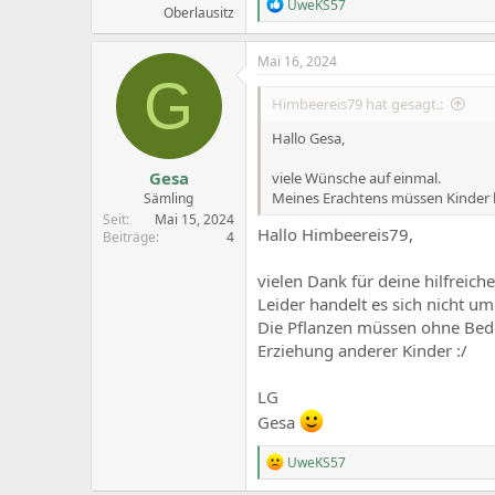
R
UweKS57
Oberlausitz
e
a
c
Mai 16, 2024
t
G
i
Himbeereis79 hat gesagt.:
o
n
Hallo Gesa,
s
:
Gesa
viele Wünsche auf einmal.
Meines Erachtens müssen Kinder l
Sämling
Seit
Mai 15, 2024
Hallo Himbeereis79,
Beiträge
4
vielen Dank für deine hilfreich
Leider handelt es sich nicht 
Die Pflanzen müssen ohne Bede
Erziehung anderer Kinder :/
LG
Gesa
R
UweKS57
e