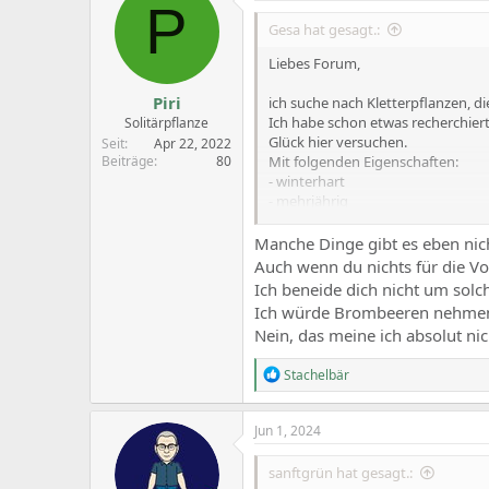
P
Gesa hat gesagt.:
Liebes Forum,
Piri
ich suche nach Kletterpflanzen, di
Ich habe schon etwas recherchiert,
Solitärpflanze
Glück hier versuchen.
Seit
Apr 22, 2022
Mit folgenden Eigenschaften:
Beiträge
80
- winterhart
- mehrjährig
-ungiftig und dornenlos : )
-eine Wuchshöhe von mindesten
Manche Dinge gibt es eben nic
- sie sollte ebenfalls einen gewiss
Auch wenn du nichts für die Vo
Ich beneide dich nicht um solc
Ich würde Brombeeren nehmen, 
Vielen Dank im Voraus!
Nein, das meine ich absolut nic
R
Stachelbär
e
a
c
Jun 1, 2024
t
i
sanftgrün hat gesagt.:
o