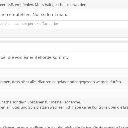
ere z.B. empfehlen. Muss halt geschnitten werden.
nen empfehlen. Nur so lernt man.
es. Aber auch die perfekte Tarnfarbe
gabe, die von einer Behörde kommt.
ernen, dass nicht alle Pflanzen angefasst oder gegessen werden dürfen.
Wünsche sondern Vorgaben für meine Recherche.
n an Kitas und Spielplätzen wachsen. Ich habe keine Kontrolle über die Er
 Eltern lernen, sollten sie es vielleicht doch im Kindergarten lern