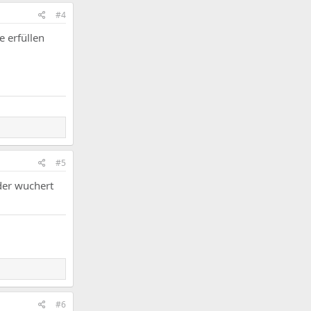
#4
e erfüllen
#5
der wuchert
#6