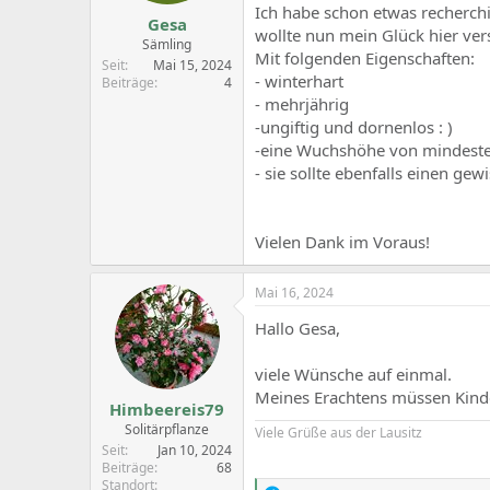
Ich habe schon etwas recherchie
Gesa
wollte nun mein Glück hier ver
Sämling
Mit folgenden Eigenschaften:
Seit
Mai 15, 2024
- winterhart
Beiträge
4
- mehrjährig
-ungiftig und dornenlos : )
-eine Wuchshöhe von mindest
- sie sollte ebenfalls einen gew
Vielen Dank im Voraus!
Mai 16, 2024
Hallo Gesa,
viele Wünsche auf einmal.
Meines Erachtens müssen Kinder
Himbeereis79
Solitärpflanze
Viele Grüße aus der Lausitz
Seit
Jan 10, 2024
Beiträge
68
Standort