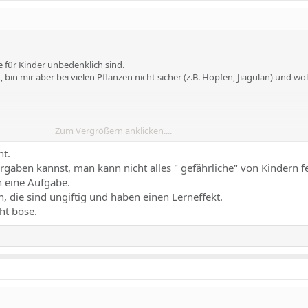
e für Kinder unbedenklich sind.
 bin mir aber bei vielen Pflanzen nicht sicher (z.B. Hopfen, Jiagulan) und wo
Zum Vergrößern anklicken....
s 2m haben
ht.
en Sichtschutz bieten
rgaben kannst, man kann nicht alles " gefährliche" von Kindern f
h eine Aufgabe.
die sind ungiftig und haben einen Lerneffekt.
ht böse.