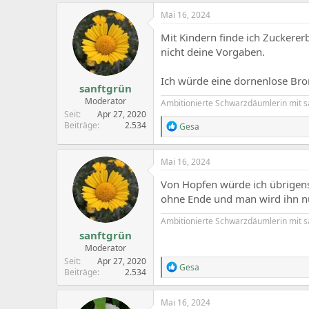
a
c
Mai 16, 2024
t
i
Mit Kindern finde ich Zuckerer
o
nicht deine Vorgaben.
n
s
:
Ich würde eine dornenlose Bro
sanftgrün
Moderator
Ambitionierte Schwarzdäumlerin mit 
Seit
Apr 27, 2020
Beiträge
2.534
R
Gesa
e
a
c
Mai 16, 2024
t
i
Von Hopfen würde ich übrigen
o
ohne Ende und man wird ihn nu
n
s
Ambitionierte Schwarzdäumlerin mit 
:
sanftgrün
Moderator
Seit
Apr 27, 2020
R
Gesa
Beiträge
2.534
e
a
c
Mai 16, 2024