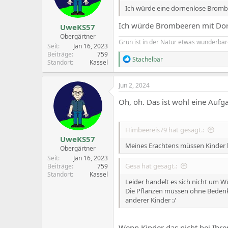
n
Ich würde eine dornenlose Brombe
s
:
Ich würde Brombeeren mit Dor
UweKS57
Obergärtner
Grün ist in der Natur etwas wunderbar
Seit
Jan 16, 2023
Beiträge
759
R
Stachelbär
Standort
Kassel
e
a
c
Jun 2, 2024
t
i
Oh, oh. Das ist wohl eine Auf
o
n
s
Himbeereis79 hat gesagt.:
:
UweKS57
Meines Erachtens müssen Kinder l
Obergärtner
Seit
Jan 16, 2023
Gesa hat gesagt.:
Beiträge
759
Standort
Kassel
Leider handelt es sich nicht um 
Die Pflanzen müssen ohne Bedenke
anderer Kinder :/
Wenn Kinder das nicht bei Ihren