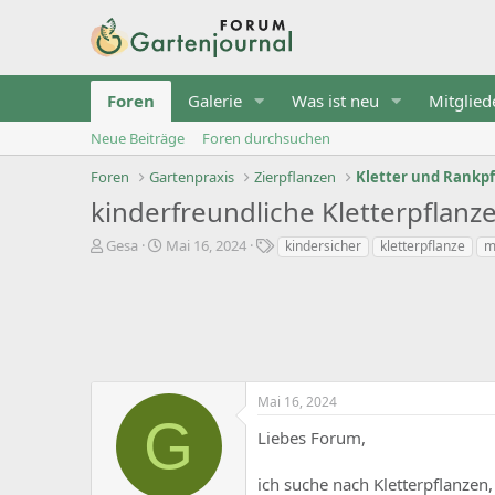
Foren
Galerie
Was ist neu
Mitglied
Neue Beiträge
Foren durchsuchen
Foren
Gartenpraxis
Zierpflanzen
Kletter und Rankp
kinderfreundliche Kletterpflanz
T
B
S
Gesa
Mai 16, 2024
kindersicher
kletterpflanze
m
h
e
t
e
g
i
m
i
c
e
n
h
n
n
w
s
d
o
t
a
r
Mai 16, 2024
a
t
t
G
r
u
e
Liebes Forum,
t
m
e
r
ich suche nach Kletterpflanzen,