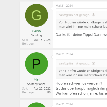
Mai 21, 2024
G
sanftgrün hat gesagt.:
Von Hopfen würde ich übrigens 
man wird ihn nur mehr schwer los.
Gesa
Danke für deine Tipps! Dann w
Sämling
Seit
Mai 15, 2024
Beiträge
4
Mai 21, 2024
P
sanftgrün hat gesagt.:
Von Hopfen würde ich übrigens 
man wird ihn nur mehr schwer los.
Piri
Hopfen schwer los werden ?
Solitärpflanze
Ist das überhaupt möglich ihn 
Seit
Apr 22, 2022
Beiträge
80
Wir kämpfen schon Jahre, bishe
Mai 21, 2024