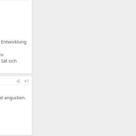
r Entwicklung
zu
Sät sich
#7
al angucken.