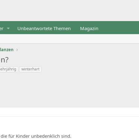
er
Unbeantwortete Themen
Magazin
flanzen
en?
ehrjährig
winterhart
 die für Kinder unbedenklich sind.