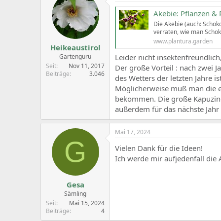
t
i
Akebie: Pflanzen & 
o
Die Akebie (auch: Schoko
n
verraten, wie man Schok
s
:
www.plantura.garden
Heikeaustirol
Gartenguru
Leider nicht insektenfreundlich
Seit
Nov 11, 2017
Der große Vorteil : nach zwei 
Beiträge
3.046
des Wetters der letzten Jahre ist
Möglicherweise muß man die er
bekommen. Die große Kapuzinerk
außerdem für das nächste Jahr 
Mai 17, 2024
G
Vielen Dank für die Ideen!
Ich werde mir aufjedenfall di
Gesa
Sämling
Seit
Mai 15, 2024
Beiträge
4