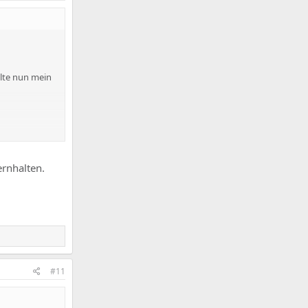
llte nun mein
ernhalten.
#11