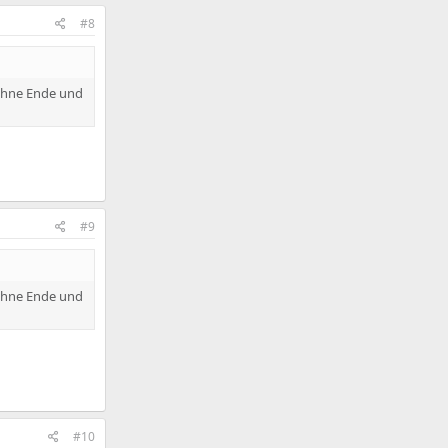
#8
ohne Ende und
#9
ohne Ende und
#10