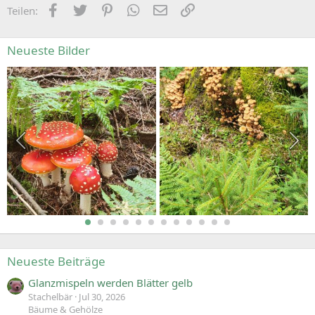
Facebook
Zwitschern
Pinterest
WhatsApp
E-Mail
Link
Teilen:
Neueste Bilder
Neueste Beiträge
Glanzmispeln werden Blätter gelb
Stachelbär
Jul 30, 2026
Bäume & Gehölze