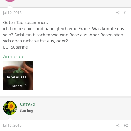
Jul 10, 2018
#1
Guten Tag zusammen,
ich bin neu hier und habe gleich eine Frage: Was könnte das
sein? Sieht ein bisschen wie eine Rose aus. Aber Rosen säen
sich doch nicht selbst aus, oder?
LG, Susanne
Anhänge
9474F4FB-EEC8-4A29-8C85-0C00845509F1.jpeg
1,1 MB · Aufrufe: 1.936
Caty79
Sämling
Jul 13, 2018
#2