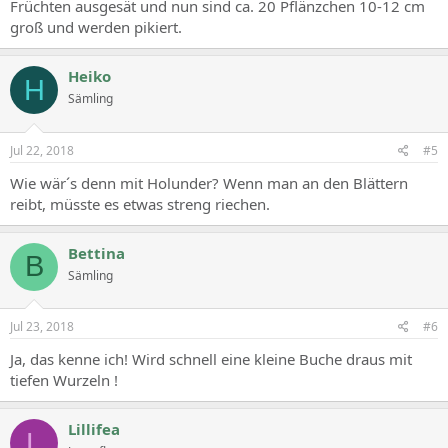
Früchten ausgesät und nun sind ca. 20 Pflänzchen 10-12 cm
groß und werden pikiert.
Heiko
H
Sämling
Jul 22, 2018
#5
Wie wär´s denn mit Holunder? Wenn man an den Blättern
reibt, müsste es etwas streng riechen.
Bettina
B
Sämling
Jul 23, 2018
#6
Ja, das kenne ich! Wird schnell eine kleine Buche draus mit
tiefen Wurzeln !
Lillifea
L