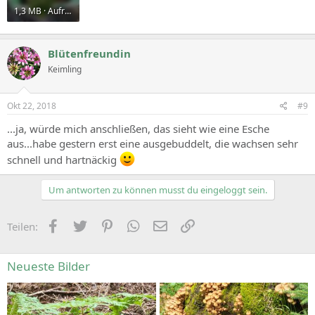
1,3 MB · Aufrufe: 623
Blütenfreundin
Keimling
Okt 22, 2018
#9
...ja, würde mich anschließen, das sieht wie eine Esche
aus...habe gestern erst eine ausgebuddelt, die wachsen sehr
schnell und hartnäckig
Um antworten zu können musst du eingeloggt sein.
Facebook
Zwitschern
Pinterest
WhatsApp
E-Mail
Link
Teilen:
Neueste Bilder