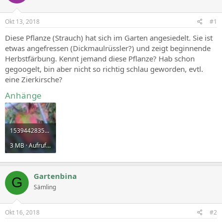
Okt 13, 2018
#1
Diese Pflanze (Strauch) hat sich im Garten angesiedelt. Sie ist
etwas angefressen (Dickmaulrüssler?) und zeigt beginnende
Herbstfärbung. Kennt jemand diese Pflanze? Hab schon
gegoogelt, bin aber nicht so richtig schlau geworden, evtl.
eine Zierkirsche?
Anhänge
15394428354101111694678.jpg
3 MB · Aufrufe: 1.785
Gartenbina
G
Sämling
Okt 16, 2018
#2