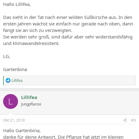
Hallo Lillifea,
Das sieht in der Tat nach einer wilden Süßkirsche aus. In den
ersten Jahren wächst sie einfach nur gerade nach oben, dann
fängt sie an sich zu verzweigten.
Sie werden sehr groß, sind dafür aber sehr widerstandsfähig
und klimawandelresistent.
LG,
Gartenbina
R
Lillifea
e
a
c
Lillifea
L
t
Jungpflanze
i
o
n
s
Okt 21, 2018
#3
:
Hallo Gartenbina,
danke für deine Antwort. Die Pflanze hat jetzt im kleinen