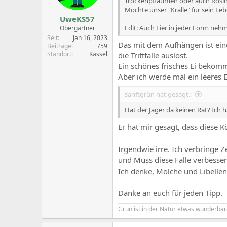
Trockenpflaumen oder auch Rosin
Mochte unser "Kralle" für sein Le
UweKS57
Edit: Auch Eier in jeder Form neh
Obergärtner
Seit
Jan 16, 2023
Das mit dem Aufhängen ist ein
Beiträge
759
Standort
Kassel
die Trittfalle auslöst.
Ein schönes frisches Ei bekomm
Aber ich werde mal ein leeres E
sanftgrün hat gesagt.:
Hat der Jäger da keinen Rat? Ich
Er hat mir gesagt, dass diese
Irgendwie irre. Ich verbringe 
und Muss diese Falle verbess
Ich denke, Molche und Libelle
Danke an euch für jeden Tipp.
Grün ist in der Natur etwas wunderbar