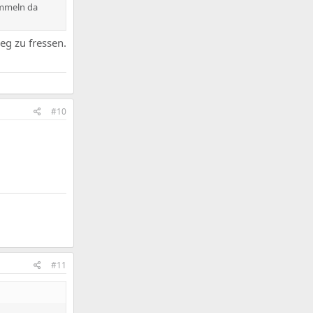
immeln da
eg zu fressen.
#10
#11