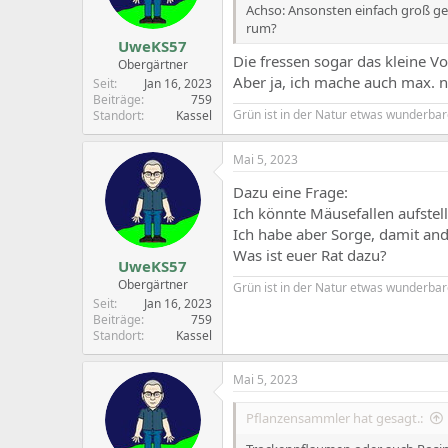
Achso: Ansonsten einfach groß ge
s
rum?
:
UweKS57
Die fressen sogar das kleine V
Obergärtner
Aber ja, ich mache auch max. 
Seit
Jan 16, 2023
Beiträge
759
Grün ist in der Natur etwas wunderbar
Standort
Kassel
Mai 5, 2023
Dazu eine Frage:
Ich könnte Mäusefallen aufstel
Ich habe aber Sorge, damit ander
Was ist euer Rat dazu?
UweKS57
Obergärtner
Grün ist in der Natur etwas wunderbar
Seit
Jan 16, 2023
Beiträge
759
Standort
Kassel
Mai 5, 2023
Pflanzensammler hat gesagt.: