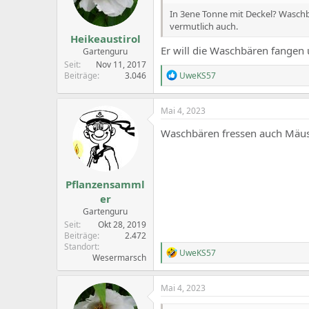
In 3ene Tonne mit Deckel? Waschb
vermutlich auch.
Heikeaustirol
Er will die Waschbären fangen 
Gartenguru
Seit
Nov 11, 2017
R
Beiträge
3.046
UweKS57
e
a
c
Mai 4, 2023
t
i
Waschbären fressen auch Mäus
o
n
s
:
Pflanzensamml
er
Gartenguru
Seit
Okt 28, 2019
Beiträge
2.472
Standort
R
UweKS57
Wesermarsch
e
a
c
Mai 4, 2023
t
i