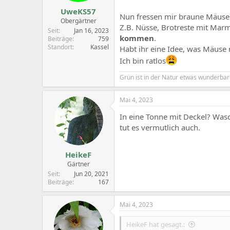
UweKS57
Nun fressen mir braune Mäuse al
Obergärtner
Z.B. Nüsse, Brotreste mit Marm
Seit
Jan 16, 2023
kommen
.
Beiträge
759
Standort
Kassel
Habt ihr eine Idee, was Mäuse 
Ich bin ratlos
Grün ist in der Natur etwas wunderbar
Mai 4, 2023
In eine Tonne mit Deckel? Was
tut es vermutlich auch.
HeikeF
Gärtner
Seit
Jun 20, 2021
Beiträge
167
Mai 4, 2023
HeikeF hat gesagt.: