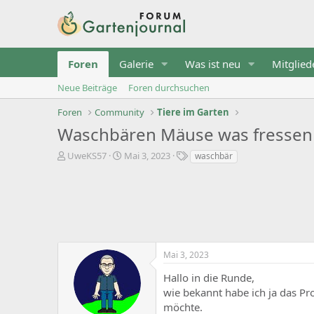
Foren
Galerie
Was ist neu
Mitglied
Neue Beiträge
Foren durchsuchen
Foren
Community
Tiere im Garten
Waschbären Mäuse was fressen 
T
B
S
UweKS57
Mai 3, 2023
waschbär
h
e
t
e
g
i
m
i
c
e
n
h
n
n
w
s
d
o
t
a
r
Mai 3, 2023
a
t
t
r
u
e
Hallo in die Runde,
t
m
wie bekannt habe ich ja das P
e
r
möchte.