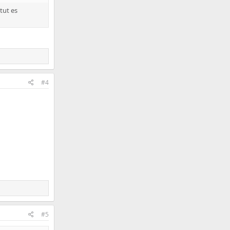
tut es
#4
#5