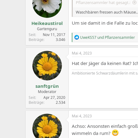
Pflanzensammler hat gesagt.:
o
n
Waschbären fressen auch Mäuse..
s
:
Um sie damit in die Falle zu lo
Heikeaustirol
Gartenguru
Seit
Nov 11, 2017
R
UweKS57
und
Pflanzensammler
Beiträge
3.046
e
a
c
Mai 4, 2023
t
i
Hat der Jäger da keinen Rat? I
o
n
Ambitionierte Schwarzdäumlerin mit 
s
:
sanftgrün
Moderator
Seit
Apr 27, 2020
Beiträge
2.534
Mai 4, 2023
Achso: Ansonsten einfach groß
wimmeln da rum?