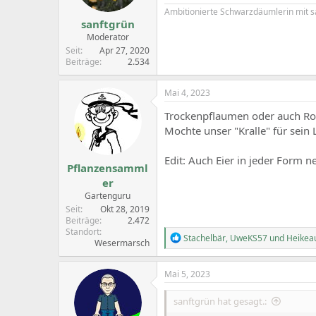
Ambitionierte Schwarzdäumlerin mit 
sanftgrün
Moderator
Seit
Apr 27, 2020
Beiträge
2.534
Mai 4, 2023
Trockenpflaumen oder auch Ros
Mochte unser "Kralle" für sein
Edit: Auch Eier in jeder Form 
Pflanzensamml
er
Gartenguru
Seit
Okt 28, 2019
Beiträge
2.472
Standort
R
Stachelbär
,
UweKS57
und
Heikeau
Wesermarsch
e
a
c
Mai 5, 2023
t
i
sanftgrün hat gesagt.:
o
n