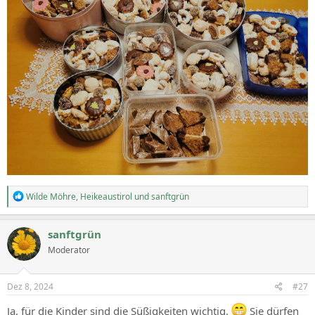
R
Wilde Möhre
,
Heikeaustirol
und
sanftgrün
e
a
c
sanftgrün
t
Moderator
i
o
n
s
Dez 8, 2024
#27
:
Ja, für die Kinder sind die Süßigkeiten wichtig.
Sie dürfen