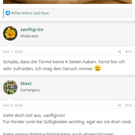
R
Wilde Möhre
und
Maxi
e
a
c
sanftgrün
t
Moderator
i
o
n
s
Dez 7, 2024
#25
:
Schade, dass die Türme keine 4 Seiten haben. Sonst bin ich
sehr zufrieden. Ich mag den Geruch immer.
Maxi
Gartenguru
Dez 8, 2024
#26
Sieht doch toll aus, sanftgrün!
Für Kinder sind die Süßigkeiten wichtig, egal wo sie dran sind.
Habe meine Weihnachtsbäckerei auch abgeschlossen..