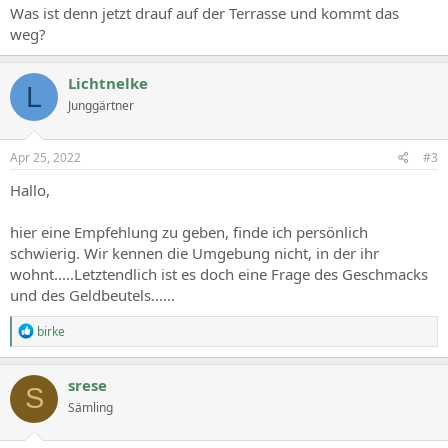
Was ist denn jetzt drauf auf der Terrasse und kommt das
weg?
Lichtnelke
L
Junggärtner
Apr 25, 2022
#3
Hallo,
hier eine Empfehlung zu geben, finde ich persönlich
schwierig. Wir kennen die Umgebung nicht, in der ihr
wohnt.....Letztendlich ist es doch eine Frage des Geschmacks
und des Geldbeutels......
R
birke
e
a
c
srese
S
t
Sämling
i
o
n