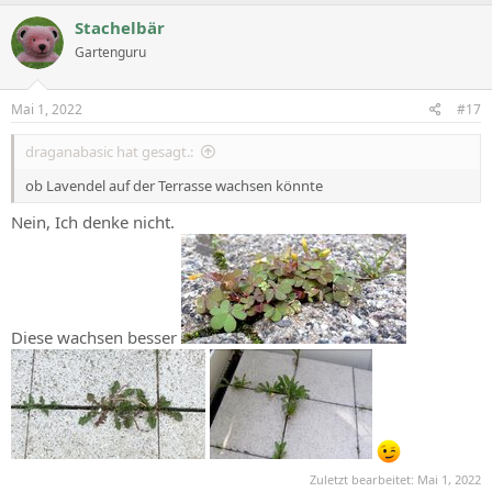
a
c
Stachelbär
t
Gartenguru
i
o
n
s
Mai 1, 2022
#17
:
draganabasic hat gesagt.:
ob Lavendel auf der Terrasse wachsen könnte
Nein, Ich denke nicht.
Diese wachsen besser
Zuletzt bearbeitet:
Mai 1, 2022