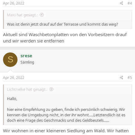
s
Apr 26, 2022
#4
:
Maxi hat gesagt.:
Was ist denn jetzt drauf auf der Terrasse und kommt das weg?
Aktuell sind Waschbetonplatten von den Vorbesitzern drauf
und wir werden sie entfernen
srese
S
Sämling
Apr 26, 2022
#5
Lichtnelke hat gesagt.:
Hallo,
hier eine Empfehlung zu geben, finde ich persönlich schwierig. Wir
kennen die Umgebung nicht, in der ihr wohnt.....Letztendlich ist es
doch eine Frage des Geschmacks und des Geldbeutels......
Wir wohnen in einer kleineren Siedlung am Wald. Wir hatten