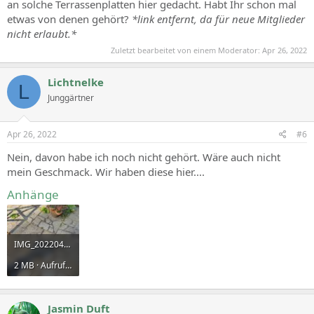
an solche Terrassenplatten hier gedacht. Habt Ihr schon mal
etwas von denen gehört?
*link entfernt, da für neue Mitglieder
nicht erlaubt.*
Zuletzt bearbeitet von einem Moderator:
Apr 26, 2022
Lichtnelke
L
Junggärtner
Apr 26, 2022
#6
Nein, davon habe ich noch nicht gehört. Wäre auch nicht
mein Geschmack. Wir haben diese hier....
Anhänge
IMG_20220426_085422[1].jpg
2 MB · Aufrufe: 295
Jasmin Duft