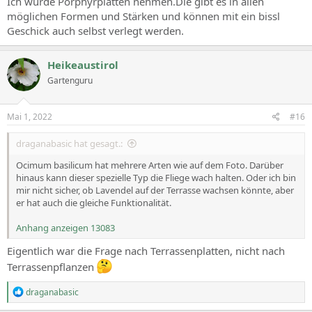
Ich würde Porphyrplatten nehmen.Die gibt es in allen
möglichen Formen und Stärken und können mit ein bissl
Geschick auch selbst verlegt werden.
Heikeaustirol
Gartenguru
Mai 1, 2022
#16
draganabasic hat gesagt.:
Ocimum basilicum hat mehrere Arten wie auf dem Foto. Darüber
hinaus kann dieser spezielle Typ die Fliege wach halten. Oder ich bin
mir nicht sicher, ob Lavendel auf der Terrasse wachsen könnte, aber
er hat auch die gleiche Funktionalität.
Anhang anzeigen 13083
Eigentlich war die Frage nach Terrassenplatten, nicht nach
Terrassenpflanzen
R
draganabasic
e