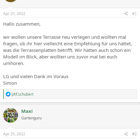
Apr 25, 2022
#1
Hallo zusammen,
wir wollen unsere Terrasse neu verlegen und wollten mal
fragen, ob ihr hier vielleicht eine Empfehlung für uns hättet,
was die Terrassenplatten betrifft. Wir hätten auch schon ein
Modell im Blick, aber wollten uns zuvor mal bei euch
umhören.
LG und vielen Dank im Voraus
Simon
R
phf.schubert
e
a
c
Maxi
t
Gartenguru
i
o
n
s
Apr 25, 2022
#2
: