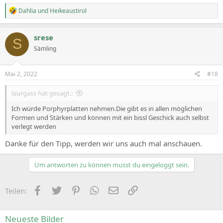
R
Dahlia
und
Heikeaustirol
e
a
c
srese
S
t
Sämling
i
o
n
s
Mai 2, 2022
#18
:
laurgass hat gesagt.:
Ich würde Porphyrplatten nehmen.Die gibt es in allen möglichen
Formen und Stärken und können mit ein bissl Geschick auch selbst
verlegt werden
Danke für den Tipp, werden wir uns auch mal anschauen.
Um antworten zu können musst du eingeloggt sein.
Facebook
Zwitschern
Pinterest
WhatsApp
E-Mail
Link
Teilen:
Neueste Bilder