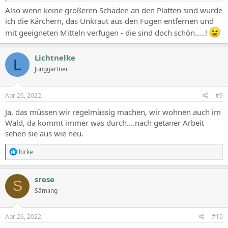
Also wenn keine größeren Schäden an den Platten sind würde
ich die Kärchern, das Unkraut aus den Fugen entfernen und
mit geeigneten Mitteln verfugen - die sind doch schön.....!
Lichtnelke
L
Junggärtner
Apr 26, 2022
#9
Ja, das müssen wir regelmässig machen, wir wohnen auch im
Wald, da kommt immer was durch....nach getaner Arbeit
sehen sie aus wie neu.
R
birke
e
a
c
srese
S
t
Sämling
i
o
n
s
Apr 26, 2022
#10
: