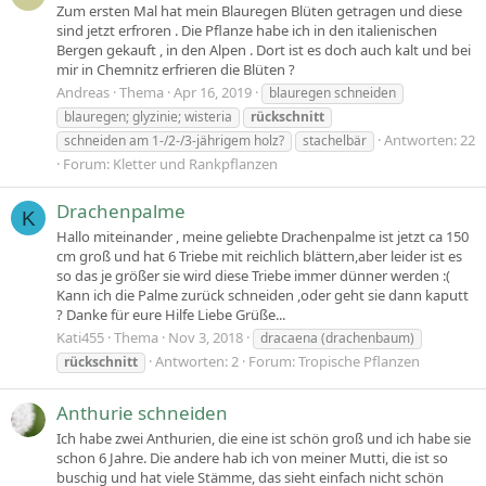
Zum ersten Mal hat mein Blauregen Blüten getragen und diese
sind jetzt erfroren . Die Pflanze habe ich in den italienischen
Bergen gekauft , in den Alpen . Dort ist es doch auch kalt und bei
mir in Chemnitz erfrieren die Blüten ?
Andreas
Thema
Apr 16, 2019
blauregen schneiden
blauregen; glyzinie; wisteria
rückschnitt
Antworten: 22
schneiden am 1-/2-/3-jährigem holz?
stachelbär
Forum:
Kletter und Rankpflanzen
Drachenpalme
K
Hallo miteinander , meine geliebte Drachenpalme ist jetzt ca 150
cm groß und hat 6 Triebe mit reichlich blättern,aber leider ist es
so das je größer sie wird diese Triebe immer dünner werden :(
Kann ich die Palme zurück schneiden ,oder geht sie dann kaputt
? Danke für eure Hilfe Liebe Grüße...
Kati455
Thema
Nov 3, 2018
dracaena (drachenbaum)
Antworten: 2
Forum:
Tropische Pflanzen
rückschnitt
Anthurie schneiden
Ich habe zwei Anthurien, die eine ist schön groß und ich habe sie
schon 6 Jahre. Die andere hab ich von meiner Mutti, die ist so
buschig und hat viele Stämme, das sieht einfach nicht schön