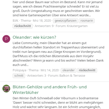
hier und dieser Baum war schon im Bestand. Kann mir jemand
sagen, wie ich dieses Prachtexemplar schneide? Er ist viel zu
groß. Durch Umgestaltung muss er geschnitten werden. Wir
sind keine Gartenexperten Über eine Antwort würde...
B.W.
Thema
Mrz 18, 2020
gewürzpflanzen
rosmarin
Antworten: 9
Forum:
Kräutergarten
rückschnitt
Oleander: wie kürzen?
P
Liebe Community, mein Oleander hat an einem gut
durchlüfteten hellen Standort im Treppenhaus überwintert und
treibt nun langsam neu aus (Siege Knospen im Vordergrund).
Darf/Muss ich die rötlichen Blütenstiele aus dem Vorjahr
abschneiden? Wenn ja wann und bis wohin? Vielen lieben Dank
euch und...
Polopaya
Thema
Mrz 14, 2020
oleander
rückschnitt
Antworten: 3
Forum:
Balkon & Terrasse
schnitt
Blüten-Gehölze und andere Früh- und
Winterblüher
Den Winter-Duft-Schneeball oder Viburnum x bodnantense
'Dawn' besser nicht schneiden, denn er blüht am mehrjährigen
Holz und wächst sehr langsam. Ist ein Schnitt unumgänglich,