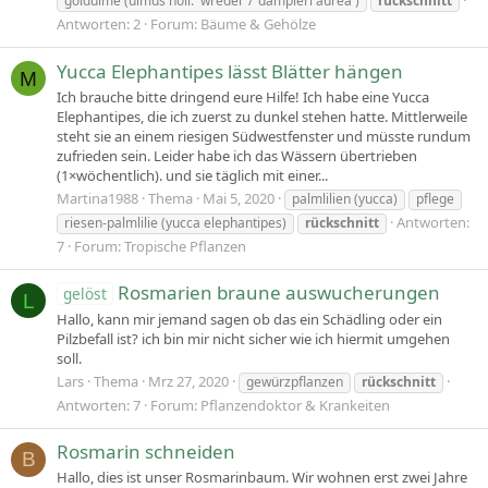
goldulme (ulmus holl. 'wredei' / 'dampieri aurea')
rückschnitt
Antworten: 2
Forum:
Bäume & Gehölze
Yucca Elephantipes lässt Blätter hängen
M
Ich brauche bitte dringend eure Hilfe! Ich habe eine Yucca
Elephantipes, die ich zuerst zu dunkel stehen hatte. Mittlerweile
steht sie an einem riesigen Südwestfenster und müsste rundum
zufrieden sein. Leider habe ich das Wässern übertrieben
(1×wöchentlich). und sie täglich mit einer...
Martina1988
Thema
Mai 5, 2020
palmlilien (yucca)
pflege
Antworten:
riesen-palmlilie (yucca elephantipes)
rückschnitt
7
Forum:
Tropische Pflanzen
Rosmarien braune auswucherungen
gelöst
L
Hallo, kann mir jemand sagen ob das ein Schädling oder ein
Pilzbefall ist? ich bin mir nicht sicher wie ich hiermit umgehen
soll.
Lars
Thema
Mrz 27, 2020
gewürzpflanzen
rückschnitt
Antworten: 7
Forum:
Pflanzendoktor & Krankeiten
Rosmarin schneiden
B
Hallo, dies ist unser Rosmarinbaum. Wir wohnen erst zwei Jahre