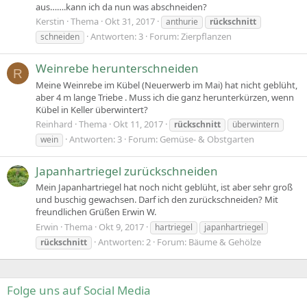
aus…….kann ich da nun was abschneiden?
Kerstin
Thema
Okt 31, 2017
anthurie
rückschnitt
Antworten: 3
Forum:
Zierpflanzen
schneiden
Weinrebe herunterschneiden
R
Meine Weinrebe im Kübel (Neuerwerb im Mai) hat nicht geblüht,
aber 4 m lange Triebe . Muss ich die ganz herunterkürzen, wenn
Kübel in Keller überwintert?
Reinhard
Thema
Okt 11, 2017
rückschnitt
überwintern
Antworten: 3
Forum:
Gemüse- & Obstgarten
wein
Japanhartriegel zurückschneiden
Mein Japanhartriegel hat noch nicht geblüht, ist aber sehr groß
und buschig gewachsen. Darf ich den zurückschneiden? Mit
freundlichen Grüßen Erwin W.
Erwin
Thema
Okt 9, 2017
hartriegel
japanhartriegel
Antworten: 2
Forum:
Bäume & Gehölze
rückschnitt
Folge uns auf Social Media