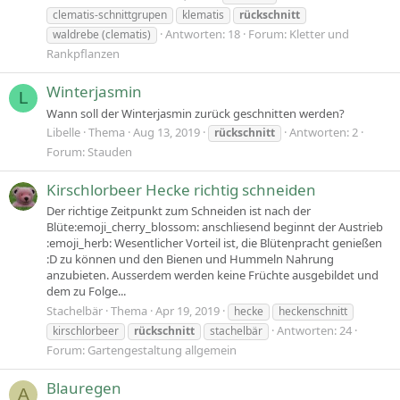
clematis-schnittgrupen
klematis
rückschnitt
Antworten: 18
Forum:
Kletter und
waldrebe (clematis)
Rankpflanzen
Winterjasmin
L
Wann soll der Winterjasmin zurück geschnitten werden?
Libelle
Thema
Aug 13, 2019
Antworten: 2
rückschnitt
Forum:
Stauden
Kirschlorbeer Hecke richtig schneiden
Der richtige Zeitpunkt zum Schneiden ist nach der
Blüte:emoji_cherry_blossom: anschliesend beginnt der Austrieb
:emoji_herb: Wesentlicher Vorteil ist, die Blütenpracht genießen
:D zu können und den Bienen und Hummeln Nahrung
anzubieten. Ausserdem werden keine Früchte ausgebildet und
dem zu Folge...
Stachelbär
Thema
Apr 19, 2019
hecke
heckenschnitt
Antworten: 24
kirschlorbeer
rückschnitt
stachelbär
Forum:
Gartengestaltung allgemein
Blauregen
A