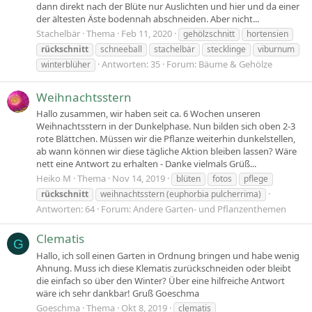
dann direkt nach der Blüte nur Auslichten und hier und da einer
der ältesten Äste bodennah abschneiden. Aber nicht...
Stachelbär
Thema
Feb 11, 2020
gehölzschnitt
hortensien
rückschnitt
schneeball
stachelbär
stecklinge
viburnum
Antworten: 35
Forum:
Bäume & Gehölze
winterblüher
Weihnachtsstern
Hallo zusammen, wir haben seit ca. 6 Wochen unseren
Weihnachtsstern in der Dunkelphase. Nun bilden sich oben 2-3
rote Blättchen. Müssen wir die Pflanze weiterhin dunkelstellen,
ab wann können wir diese tägliche Aktion bleiben lassen? Wäre
nett eine Antwort zu erhalten - Danke vielmals Grüß...
Heiko M
Thema
Nov 14, 2019
blüten
fotos
pflege
rückschnitt
weihnachtsstern (euphorbia pulcherrima)
Antworten: 64
Forum:
Andere Garten- und Pflanzenthemen
Clematis
G
Hallo, ich soll einen Garten in Ordnung bringen und habe wenig
Ahnung. Muss ich diese Klematis zurückschneiden oder bleibt
die einfach so über den Winter? Über eine hilfreiche Antwort
wäre ich sehr dankbar! Gruß Goeschma
Goeschma
Thema
Okt 8, 2019
clematis