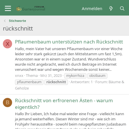
Anmelden
Stichworte
rückschnitt
Pflaumenbaum unterstützen nach Rückschnitt
X
Hallo, mein Vater hat unseren Pflaumenbaum vor einer Woche
leider sehr stark gekürzt (auch den Mittelstamm um fast 1,5m).
Ansonsten war er in einem super Zustand. Wundverschluss
wurde nicht angebracht, weil ich durch Beiträge im Internet
verunsichert war und wegen Wochenende sonst keiner...
xnxx
Thema
Mrz 31, 2023
mykorrhiza
obstbaum
Antworten: 1
Forum:
Bäume &
pflaumenbaum
rückschnitt
Gehölze
Rückschnitt von erfrorenen Ästen - warum
B
eigentlich?
Hallo Ihr Lieben, Ich habe mal wieder eine Frage - vielleicht kann
ja jemand weiterhelfen. Diesen Winter sind mir - wie sich im
Frühjahr herausstellte - sowohl beim neugepflanzten Judasbaum