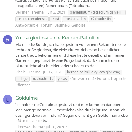
(Cercis canadensis 'Forest Pansy') als auch beim (ebenfalls
neugepflanzten) Bienenbaum (Tetradium...
Berliner
Thema
Jun 3, 2021
bienenbaum (tetradium daniellii)
cercis canadensis
frost
frostschäden
rückschnitt
Antworten: 4
Forum:
Bäume & Gehölze
Yucca gloriosa – die Kerzen-Palmlilie
R
Moin in die Runde, ich habe gestern von einem Bekannten eine
recht große gloriosa, die viele Blütentriebe von beachtlicher
Länge trägt, bekommen und diese heute geteilt und in meinen
Garten eingepflanzt. Meine Frage lautet: darf/kann ich diese
Blütentriebe abschneiden oder schadet es der...
Richie
Thema
Jul 17, 2020
kerzen-palmlilie (yucca gloriosa)
Antworten: 4
Forum:
Tropische
pflege
rückschnitt
yccas
Pflanzen
Goldulme
U
Ich habe eine Goldulme gestutzt und nun kommen daneben
jede Menge normale Ulmentriebe (also dunkelgrüne). Kann ich
das irgendwie verhindern? Gegen die richtigen Goldulmentriebe
hätte ich ja nichts.
ulme54
Thema
Jul 10, 2020