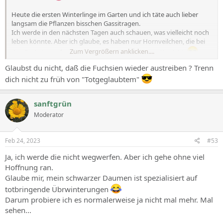
Heute die ersten Winterlinge im Garten und ich täte auch lieber
langsam die Pflanzen bisschen Gassitragen.
Ich werde in den nächsten Tagen auch schauen, was vielleicht noch
leben könnte. Aber ich glaube, es haben nur Hornveilchen, die bei
Zum Vergrößern anklicken....
den Fuchsien aufgegangen sind und dabei waren überlebt.
Glaubst du nicht, daß die Fuchsien wieder austreiben ? Trenn
dich nicht zu früh von "Totgeglaubtem"
sanftgrün
Moderator
Feb 24, 2023
#53
Ja, ich werde die nicht wegwerfen. Aber ich gehe ohne viel
Hoffnung ran.
Glaube mir, mein schwarzer Daumen ist spezialisiert auf
totbringende Übrwinterungen
Darum probiere ich es normalerweise ja nicht mal mehr. Mal
sehen...