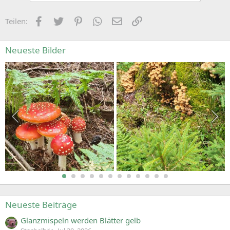
Facebook
Zwitschern
Pinterest
WhatsApp
E-Mail
Link
Teilen:
Neueste Bilder
Neueste Beiträge
Glanzmispeln werden Blätter gelb