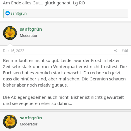
Am Ende alles Gut... glück gehabt! Lg RO
R
sanftgrün
e
a
c
sanftgrün
t
Moderator
i
o
n
s
Dez 16, 2022
#46
:
Bei mir läuft es nicht so gut. Leider war der Frost in letzter
Zeit sehr stark und mein Winterquartier ist nicht frostfest. Die
Fuchsien hat es ziemlich stark erwischt. Da rechne ich jetzt,
dass die hinüber sind, aber mal sehen. Die Geranien schauen
bisher aber noch relativ gut aus.
Die Ableger gedeihen auch nicht. Bisher ist nichts gewurzelt
und sie vegetieren eher so dahin...
sanftgrün
Moderator