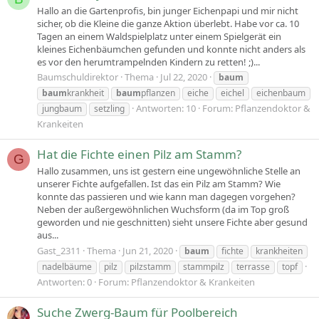
Hallo an die Gartenprofis, bin junger Eichenpapi und mir nicht
sicher, ob die Kleine die ganze Aktion überlebt. Habe vor ca. 10
Tagen an einem Waldspielplatz unter einem Spielgerät ein
kleines Eichenbäumchen gefunden und konnte nicht anders als
es vor den herumtrampelnden Kindern zu retten! ;)...
Baumschuldirektor
Thema
Jul 22, 2020
baum
baum
krankheit
baum
pflanzen
eiche
eichel
eichenbaum
Antworten: 10
Forum:
Pflanzendoktor &
jungbaum
setzling
Krankeiten
Hat die Fichte einen Pilz am Stamm?
G
Hallo zusammen, uns ist gestern eine ungewöhnliche Stelle an
unserer Fichte aufgefallen. Ist das ein Pilz am Stamm? Wie
konnte das passieren und wie kann man dagegen vorgehen?
Neben der außergewöhnlichen Wuchsform (da im Top groß
geworden und nie geschnitten) sieht unsere Fichte aber gesund
aus...
Gast_2311
Thema
Jun 21, 2020
baum
fichte
krankheiten
nadelbäume
pilz
pilzstamm
stammpilz
terrasse
topf
Antworten: 0
Forum:
Pflanzendoktor & Krankeiten
Suche Zwerg-Baum für Poolbereich