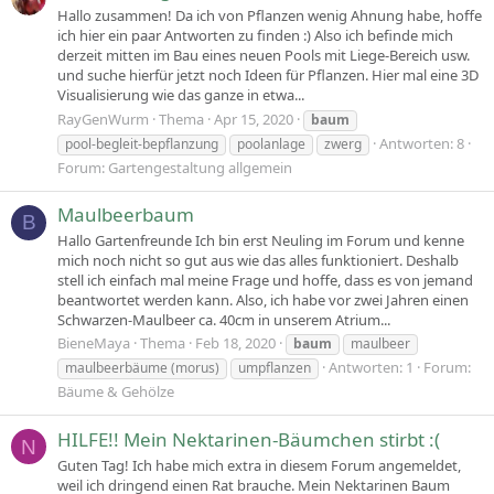
Hallo zusammen! Da ich von Pflanzen wenig Ahnung habe, hoffe
ich hier ein paar Antworten zu finden :) Also ich befinde mich
derzeit mitten im Bau eines neuen Pools mit Liege-Bereich usw.
und suche hierfür jetzt noch Ideen für Pflanzen. Hier mal eine 3D
Visualisierung wie das ganze in etwa...
RayGenWurm
Thema
Apr 15, 2020
baum
Antworten: 8
pool-begleit-bepflanzung
poolanlage
zwerg
Forum:
Gartengestaltung allgemein
Maulbeerbaum
B
Hallo Gartenfreunde Ich bin erst Neuling im Forum und kenne
mich noch nicht so gut aus wie das alles funktioniert. Deshalb
stell ich einfach mal meine Frage und hoffe, dass es von jemand
beantwortet werden kann. Also, ich habe vor zwei Jahren einen
Schwarzen-Maulbeer ca. 40cm in unserem Atrium...
BieneMaya
Thema
Feb 18, 2020
baum
maulbeer
Antworten: 1
Forum:
maulbeerbäume (morus)
umpflanzen
Bäume & Gehölze
HILFE!! Mein Nektarinen-Bäumchen stirbt :(
N
Guten Tag! Ich habe mich extra in diesem Forum angemeldet,
weil ich dringend einen Rat brauche. Mein Nektarinen Baum