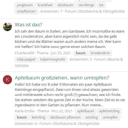
jungbaum
krankheit
obstbaum
stecklinge
tot
Antworten: 7
Forum:
Obstbäume & Obstgehölze
umpflanzen
Was ist das?
Ich sah den Baum in Italien, am Gardasee. Ich mutmaßte es wäre
ein Liriodendron, aber kann eigentlich nicht sein, da die gelb
blühen und die Blätter waren auch anders meine ich. Wer kann
mir helfen? Ich hätte sooo gerne einen solchen Baum.
Charlene99
Thema
Jun 25, 2021
baum
liriodendron
Antworten: 3
Forum:
Bäume &
tulip pappel
tulpenmagnolie
Gehölze
Apfelbaum großziehen, wann umtopfen?
K
Hallo! Ich habe vor 8 oder 9 Monaten ein paar Apfelbaum
Keimlinge eingepflanzt. Zwei von ihnen sind etwas geworden
und mittlerweile schon recht groß (?) gewachsen, wie ich finde.
Sie stehen seitdem die ganze Zeit in der Küche. Mein Ziel ist es sie
irgendwann in den Garten zu pflanzen. Nun meine...
Karla-Emilia
Thema
Mrz 22, 2021
apfelbaum
apfelsetzling
baum
keimling
obstbaum pflanzen
setzling
umtopfen
Antworten: 4
Forum:
Obstbäume & Obstgehölze