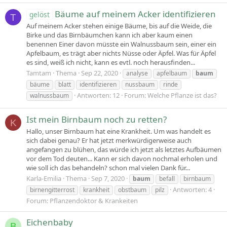
Bäume auf meinem Acker identifizieren
gelöst
T
Auf meinem Acker stehen einige Bäume, bis auf die Weide, die
Birke und das Birnbäumchen kann ich aber kaum einen
benennen Einer davon müsste ein Walnussbaum sein, einer ein
Apfelbaum, es trägt aber nichts Nüsse oder Äpfel. Was für Äpfel
es sind, weiß ich nicht, kann es evtl. noch herausfinden...
Tamtam
Thema
Sep 22, 2020
analyse
apfelbaum
baum
bäume
blatt
identifizieren
nussbaum
rinde
Antworten: 12
Forum:
Welche Pflanze ist das?
walnussbaum
Ist mein Birnbaum noch zu retten?
K
Hallo, unser Birnbaum hat eine Krankheit. Um was handelt es
sich dabei genau? Er hat jetzt merkwürdigerweise auch
angefangen zu blühen, das würde ich jetzt als letztes Aufbäumen
vor dem Tod deuten... Kann er sich davon nochmal erholen und
wie soll ich das behandeln? schon mal vielen Dank für...
Karla-Emilia
Thema
Sep 7, 2020
baum
befall
birnbaum
Antworten: 4
birnengitterrost
krankheit
obstbaum
pilz
Forum:
Pflanzendoktor & Krankeiten
Eichenbaby
B