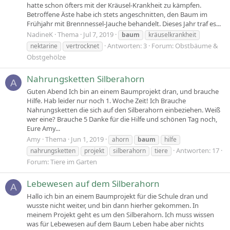
hatte schon öfters mit der Kräusel-Krankheit zu kämpfen.
Betroffene Äste habe ich stets angeschnitten, den Baum im
Frühjahr mit Brennnessel-Jauche behandelt. Dieses Jahr traf es...
NadineK
Thema
Jul 7, 2019
baum
kräuselkrankheit
Antworten: 3
Forum:
Obstbäume &
nektarine
vertrocknet
Obstgehölze
Nahrungsketten Silberahorn
A
Guten Abend Ich bin an einem Baumprojekt dran, und brauche
Hilfe. Hab leider nur noch 1. Woche Zeit! Ich Brauche
Nahrungsketten die sich auf den Silberahorn einbeziehen. Weiß
wer eine? Brauche 5 Danke für die Hilfe und schönen Tag noch,
Eure Amy...
Amy
Thema
Jun 1, 2019
ahorn
baum
hilfe
Antworten: 17
nahrungsketten
projekt
silberahorn
tiere
Forum:
Tiere im Garten
Lebewesen auf dem Silberahorn
A
Hallo ich bin an einem Baumprojekt für die Schule dran und
wusste nicht weiter, und bin dann hierher gekommen. In
meinem Projekt geht es um den Silberahorn. Ich muss wissen
was für Lebewesen auf dem Baum Leben habe aber nichts