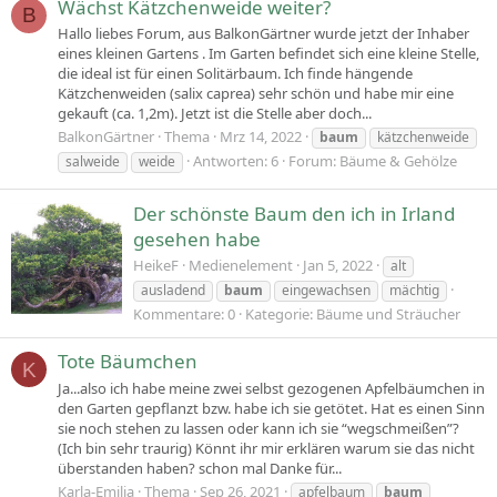
Wächst Kätzchenweide weiter?
B
Hallo liebes Forum, aus BalkonGärtner wurde jetzt der Inhaber
eines kleinen Gartens . Im Garten befindet sich eine kleine Stelle,
die ideal ist für einen Solitärbaum. Ich finde hängende
Kätzchenweiden (salix caprea) sehr schön und habe mir eine
gekauft (ca. 1,2m). Jetzt ist die Stelle aber doch...
BalkonGärtner
Thema
Mrz 14, 2022
baum
kätzchenweide
Antworten: 6
Forum:
Bäume & Gehölze
salweide
weide
Der schönste Baum den ich in Irland
gesehen habe
HeikeF
Medienelement
Jan 5, 2022
alt
ausladend
baum
eingewachsen
mächtig
Kommentare: 0
Kategorie: Bäume und Sträucher
Tote Bäumchen
K
Ja...also ich habe meine zwei selbst gezogenen Apfelbäumchen in
den Garten gepflanzt bzw. habe ich sie getötet. Hat es einen Sinn
sie noch stehen zu lassen oder kann ich sie “wegschmeißen”?
(Ich bin sehr traurig) Könnt ihr mir erklären warum sie das nicht
überstanden haben? schon mal Danke für...
Karla-Emilia
Thema
Sep 26, 2021
apfelbaum
baum